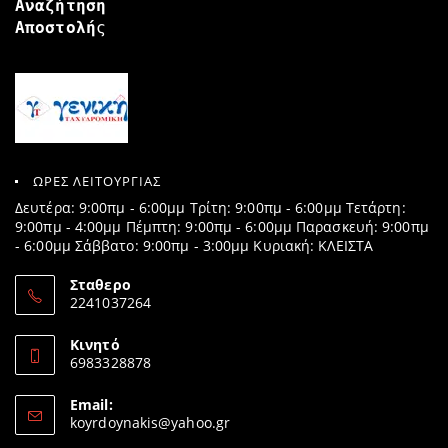
Αναζήτηση
Αποστολή
ς
ΩΡΕΣ ΛΕΙΤΟΥΡΓΙΑΣ
Δευτέρα: 9:00πμ - 6:00μμ Τρίτη: 9:00πμ - 6:00μμ Τετάρτη:
9:00πμ - 4:00μμ Πέμπτη: 9:00πμ - 6:00μμ Παρασκευή: 9:00πμ
- 6:00μμ Σάββατο: 9:00πμ - 3:00μμ Κυριακή: ΚΛΕΙΣΤΑ
Σταθερο
2241037264
Opens
in
Κινητό
your
6983328878
application
Opens
in
Email:
your
Opens
koyrdoynakis@yahoo.gr
application
in