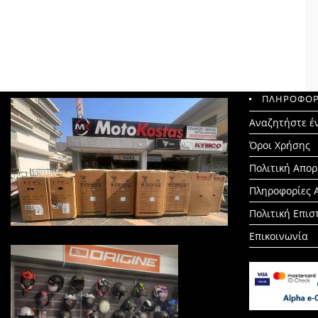
ΠΛΗΡΟΦΟΡ
Search
Αναζητήστε έ
for:
Όροι Χρήσης
Πολιτική Απο
Πληροφορίες 
Πολιτική Επι
Επικοινωνία