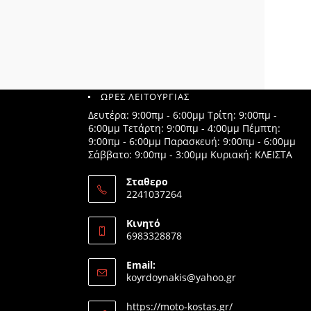
ΩΡΕΣ ΛΕΙΤΟΥΡΓΙΑΣ
Δευτέρα: 9:00πμ - 6:00μμ Τρίτη: 9:00πμ -
6:00μμ Τετάρτη: 9:00πμ - 4:00μμ Πέμπτη:
9:00πμ - 6:00μμ Παρασκευή: 9:00πμ - 6:00μμ
Σάββατο: 9:00πμ - 3:00μμ Κυριακή: ΚΛΕΙΣΤΑ
Σταθερο
2241037264
Opens
in
Κινητό
your
6983328878
application
Opens
in
Email:
your
Opens
koyrdoynakis@yahoo.gr
application
in
your
https://moto-kostas.gr/