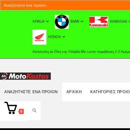
Search
for:
Skip
to
APRILIA
BMW
KAWASAKI
content
HONDA
Απόστολη σε Όλη την Ελλάδα Με curier παράδοση 2-3 Ημέρ
Search
ΑΝΑΖΗΤΉΣΤΕ ΈΝΑ ΠΡΟΊΟΝ
ΑΡΧΙΚΉ
ΚΑΤΗΓΟΡΙΕΣ ΠΡΟΙ
for:
TOGGLE
0