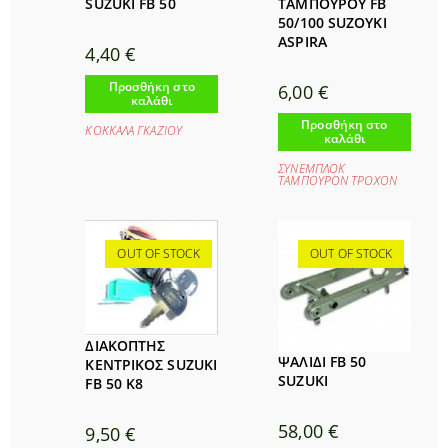
SUZUKI FB 50
ΤΑΜΠΟΥΡΟΥ FB
50/100 SUZOYKI
ASPIRA
4,40
€
Προσθήκη στο
6,00
€
καλάθι
Προσθήκη στο
ΚΟΚΚΑΛΑ ΓΚΑΖΙΟΥ
καλάθι
ΣΥΝΕΜΠΛΟΚ
ΤΑΜΠΟΥΡΟΝ ΤΡΟΧΟΝ
OUT OF STOCK
OUT OF STOCK
ΔΙΑΚΟΠΤΗΣ
ΨΑΛΙΔΙ FB 50
ΚΕΝΤΡΙΚΟΣ SUZUKI
SUZUKI
FB 50 Κ8
58,00
€
9,50
€