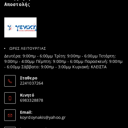
Αποστολή
ς
ΩΡΕΣ ΛΕΙΤΟΥΡΓΙΑΣ
Δευτέρα: 9:00πμ - 6:00μμ Τρίτη: 9:00πμ - 6:00μμ Τετάρτη:
9:00πμ - 4:00μμ Πέμπτη: 9:00πμ - 6:00μμ Παρασκευή: 9:00πμ
- 6:00μμ Σάββατο: 9:00πμ - 3:00μμ Κυριακή: ΚΛΕΙΣΤΑ
Σταθερο
2241037264
Opens
in
Κινητό
your
6983328878
application
Opens
in
Email:
your
Opens
koyrdoynakis@yahoo.gr
application
in
your