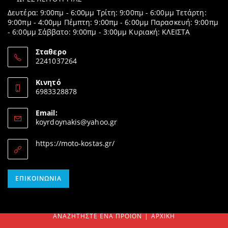
Δευτέρα: 9:00πμ - 6:00μμ Τρίτη: 9:00πμ - 6:00μμ Τετάρτη:
9:00πμ - 4:00μμ Πέμπτη: 9:00πμ - 6:00μμ Παρασκευή: 9:00πμ
- 6:00μμ Σάββατο: 9:00πμ - 3:00μμ Κυριακή: ΚΛΕΙΣΤΑ
Σταθερο
2241037264
Opens
in
Κινητό
your
6983328878
application
Opens
in
Email:
your
Opens
koyrdoynakis@yahoo.gr
application
in
your
https://moto-kostas.gr/
application
Opens
ΕΠΙΚΟΙΝΩΝΊΑ
in
your
application
ΑΝΑΖΗΤΉΣΤΕ ΈΝΑ ΠΡΟΊΟΝ
ΑΡΧΙΚΉ
SEARCH
FOR: