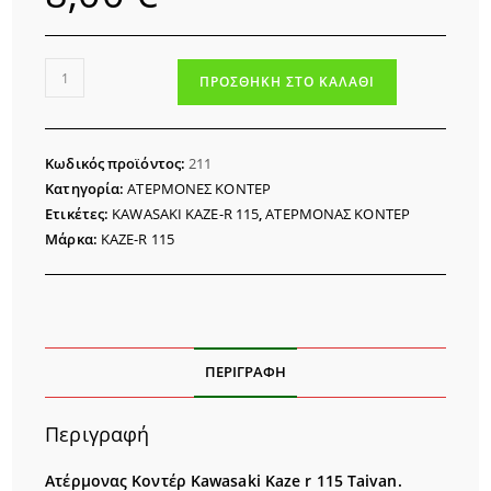
ΑΤΕΡΜΟΝΑΣ
ΠΡΟΣΘΉΚΗ ΣΤΟ ΚΑΛΆΘΙ
ΚΟΝΤΕΡ
KAWASAKI
KAZE-
Κωδικός προϊόντος:
211
R
Κατηγορία:
ΑΤΕΡΜΟΝΕΣ ΚΟΝΤΕΡ
115
Ετικέτες:
KAWASAKI KAZE-R 115
,
ΑΤΕΡΜΟΝΑΣ ΚΟΝΤΕΡ
ποσότητα
Μάρκα:
KAZE-R 115
ΠΕΡΙΓΡΑΦΉ
Περιγραφή
Ατέρμονας Κοντέρ Kawasaki Kaze r 115 Taivan.