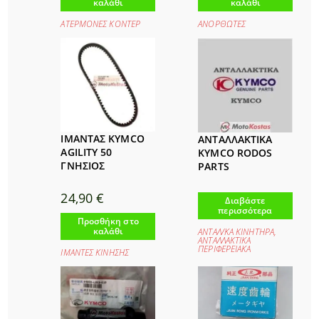
καλάθι
καλάθι
ΑΤΕΡΜΟΝΕΣ ΚΟΝΤΕΡ
ΑΝΟΡΘΩΤΕΣ
ΙΜΑΝΤΑΣ KYMCO
ΑΝΤΑΛΛΑΚΤΙΚΑ
AGILITY 50
KYMCO RODOS
ΓΝΗΣΙΟΣ
PARTS
24,90
€
Διαβάστε
περισσότερα
Προσθήκη στο
καλάθι
ΑΝΤΑΛ/ΚΑ ΚΙΝΗΤΗΡΑ
,
ΑΝΤΑΛΛΑΚΤΙΚΑ
ΠΕΡΙΦΕΡΕΙΑΚΑ
ΙΜΑΝΤΕΣ ΚΙΝΗΣΗΣ