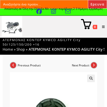
Search
for:
Απόστολη σε Όλη την Ελλάδα Με curier παράδοση 2-3 Ημέρες Εργάσιμες
Skip
to
content
0
ΑΤΕΡΜΟΝΑΣ ΚΟΝΤΕΡ KYMCO AGILITY City
50/125/150/200 +16
Home
»
Shop
»
ΑΤΕΡΜΟΝΑΣ ΚΟΝΤΕΡ KYMCO AGILITY City 50
Previous Product
Next Product
🔍