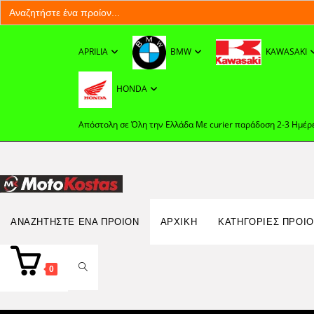
Search
for:
Skip
to
APRILIA
BMW
KAWASAKI
content
HONDA
Απόστολη σε Όλη την Ελλάδα Με curier παράδοση 2-3 Ημέρ
Search
ΑΝΑΖΗΤΉΣΤΕ ΈΝΑ ΠΡΟΊΟΝ
ΑΡΧΙΚΉ
ΚΑΤΗΓΟΡΙΕΣ ΠΡΟΙ
for:
TOGGLE
0