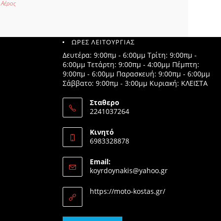
 Αέρος
ΩΡΕΣ ΛΕΙΤΟΥΡΓΙΑΣ
Δευτέρα: 9:00πμ - 6:00μμ Τρίτη: 9:00πμ -
6:00μμ Τετάρτη: 9:00πμ - 4:00μμ Πέμπτη:
9:00πμ - 6:00μμ Παρασκευή: 9:00πμ - 6:00μμ
Σάββατο: 9:00πμ - 3:00μμ Κυριακή: ΚΛΕΙΣΤΑ
Σταθερο
2241037264
Opens
in
Κινητό
your
6983328878
application
Opens
in
Email:
your
Opens
koyrdoynakis@yahoo.gr
application
in
your
https://moto-kostas.gr/
application
Opens