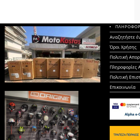
ΠΛΗΡΟΦΟΡ
Search
Αναζητήστε έ
for:
Όροι Χρήσης
Πολιτική Απο
Πληροφορίες 
Πολιτική Επι
Επικοινωνία