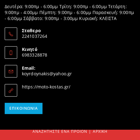
Δευτέρα: 9:00πμ - 6:00μμ Τρίτη: 9:00πμ - 6:00μμ Τετάρτη:
9:00πμ - 4:00μμ Πέμπτη: 9:00πμ - 6:00μμ Παρασκευή: 9:00πμ
- 6:00μμ Σάββατο: 9:00πμ - 3:00μμ Κυριακή: ΚΛΕΙΣΤΑ
Σταθερο
2241037264
Opens
in
Κινητό
your
6983328878
application
Opens
in
Email:
your
Opens
koyrdoynakis@yahoo.gr
application
in
your
https://moto-kostas.gr/
application
Opens
ΕΠΙΚΟΙΝΩΝΊΑ
in
your
application
ΑΝΑΖΗΤΉΣΤΕ ΈΝΑ ΠΡΟΊΟΝ
ΑΡΧΙΚΉ
SEARCH
FOR: