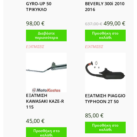
GYRO-UP 50
BEVERLY 300i 2010
ΤΡΙΚΥΚΛΟ
2016
Original
Η
98,00
€
499,00
€
637,00
€
price
τρέχ
was:
τιμή
Διαβάστε
Προσθήκη στο
637,00 €.
είναι:
περισσότερα
καλάθι
499,0
ΕΞΑΤΜΙΣΕΙΣ
ΕΞΑΤΜΙΣΕΙΣ
ΕΞΑΤΜΙΣΗ
ΕΞΑΤΜΙΣΗ PIAGGIO
KAWASAKI KAZE-R
TYPHOON 2T 50
115
85,00
€
45,00
€
Προσθήκη στο
καλάθι
Προσθήκη στο
καλάθι