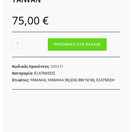
75,00
€
ΕΞΑΤΜΙΣΗ
ΠΡΟΣΘΉΚΗ ΣΤΟ ΚΑΛΆΘΙ
YAMAHA
JOG
3KJ
Κωδικός προϊόντος:
000331
50
Κατηγορία:
ΕΞΑΤΜΙΣΕΙΣ
TAIWAN
Ετικέτες:
YAMAHA
,
YAMAHA 3KJ JOG BW 50 90
,
ΕΞΑΤΜΙΣΗ
ποσότητα