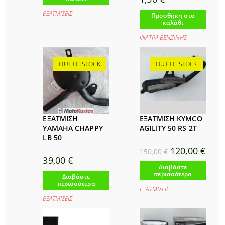
ΕΞΑΤΜΙΣΕΙΣ
Προσθήκη στο
καλάθι
ΦΙΛΤΡΑ ΒΕΝΖΙΝΗΣ
OUT OF STOCK
OUT OF STOCK
ΕΞΑΤΜΙΣΗ
ΕΞΑΤΜΙΣΗ KYMCO
YAMAHA CHAPPY
AGILITY 50 RS 2T
LB 50
Original
Η
120,00
€
150,00
€
price
τρέχ
39,00
€
was:
τιμή
Διαβάστε
150,00 €.
είναι:
περισσότερα
Διαβάστε
120,0
περισσότερα
ΕΞΑΤΜΙΣΕΙΣ
ΕΞΑΤΜΙΣΕΙΣ