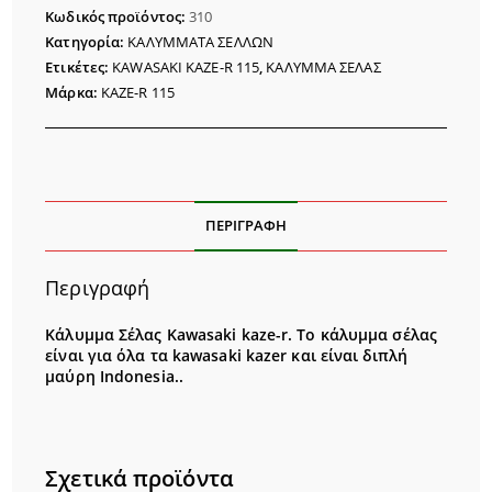
KAZE-
Κωδικός προϊόντος:
310
R
Κατηγορία:
ΚΑΛΥΜΜΑΤΑ ΣΕΛΛΩΝ
ποσότητα
Ετικέτες:
KAWASAKI KAZE-R 115
,
ΚΑΛΥΜΜΑ ΣΕΛΑΣ
Μάρκα:
KAZE-R 115
ΠΕΡΙΓΡΑΦΉ
Περιγραφή
Κάλυμμα Σέλας Kawasaki kaze-r. Το κάλυμμα σέλας
είναι για όλα τα kawasaki kazer και είναι διπλή
μαύρη Indonesia..
Σχετικά προϊόντα