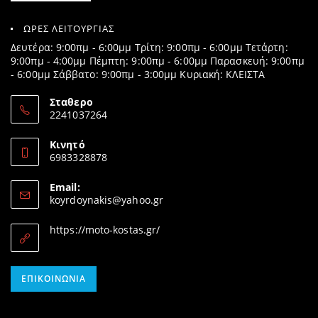
ΩΡΕΣ ΛΕΙΤΟΥΡΓΙΑΣ
Δευτέρα: 9:00πμ - 6:00μμ Τρίτη: 9:00πμ - 6:00μμ Τετάρτη:
9:00πμ - 4:00μμ Πέμπτη: 9:00πμ - 6:00μμ Παρασκευή: 9:00πμ
- 6:00μμ Σάββατο: 9:00πμ - 3:00μμ Κυριακή: ΚΛΕΙΣΤΑ
Σταθερο
2241037264
Opens
in
Κινητό
your
6983328878
application
Opens
in
Email:
your
Opens
koyrdoynakis@yahoo.gr
application
in
your
https://moto-kostas.gr/
application
Opens
ΕΠΙΚΟΙΝΩΝΊΑ
in
your
application