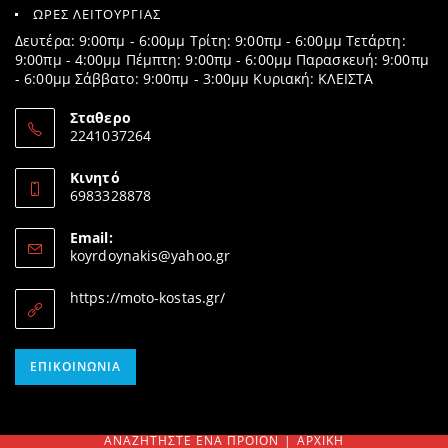
ΩΡΕΣ ΛΕΙΤΟΥΡΓΙΑΣ
Δευτέρα: 9:00πμ - 6:00μμ Τρίτη: 9:00πμ - 6:00μμ Τετάρτη:
9:00πμ - 4:00μμ Πέμπτη: 9:00πμ - 6:00μμ Παρασκευή: 9:00πμ
- 6:00μμ Σάββατο: 9:00πμ - 3:00μμ Κυριακή: ΚΛΕΙΣΤΑ
Σταθερο
2241037264
Opens
in
Κινητό
your
6983328878
application
Opens
in
Email:
your
Opens
koyrdoynakis@yahoo.gr
application
in
your
https://moto-kostas.gr/
application
Opens
ΕΠΙΚΟΙΝΩΝΊΑ
in
your
application
ΑΝΑΖΗΤΉΣΤΕ ΈΝΑ ΠΡΟΊΟΝ
ΑΡΧΙΚΉ
SEARCH