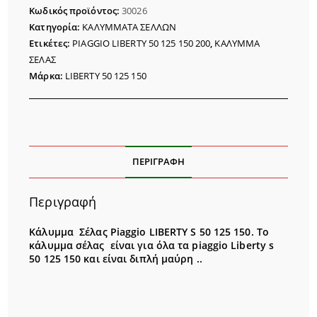
LIBERTY
Κωδικός προϊόντος:
30026
S
Κατηγορία:
ΚΑΛΥΜΜΑΤΑ ΣΕΛΛΩΝ
50
Ετικέτες:
PIAGGIO LIBERTY 50 125 150 200
,
ΚΑΛΥΜΜΑ
125
ΣΕΛΑΣ
150
Μάρκα:
LIBERTY 50 125 150
ποσότητα
ΠΕΡΙΓΡΑΦΉ
Περιγραφή
Κάλυμμα Σέλας Piaggio
LIBERTY S 50 125 150
. Το
κάλυμμα σέλας είναι για όλα τα piaggio Liberty s
50 125 150 και είναι διπλή μαύρη ..