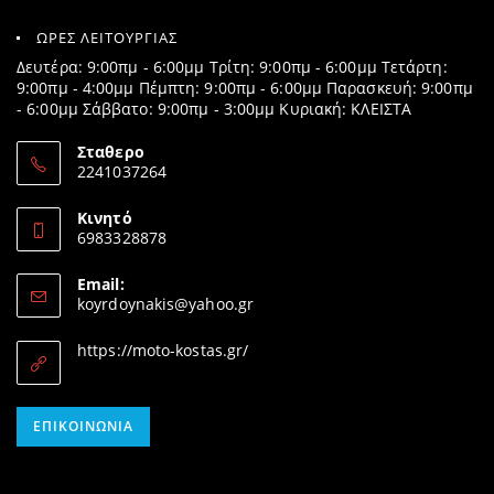
ΩΡΕΣ ΛΕΙΤΟΥΡΓΙΑΣ
Δευτέρα: 9:00πμ - 6:00μμ Τρίτη: 9:00πμ - 6:00μμ Τετάρτη:
9:00πμ - 4:00μμ Πέμπτη: 9:00πμ - 6:00μμ Παρασκευή: 9:00πμ
- 6:00μμ Σάββατο: 9:00πμ - 3:00μμ Κυριακή: ΚΛΕΙΣΤΑ
Σταθερο
2241037264
Opens
in
Κινητό
your
6983328878
application
Opens
in
Email:
your
Opens
koyrdoynakis@yahoo.gr
application
in
your
https://moto-kostas.gr/
application
Opens
ΕΠΙΚΟΙΝΩΝΊΑ
in
your
application