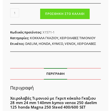
ΧΕΙΡΟΛΑΒΕΣ
ΠΡΟΣΘΉΚΗ ΣΤΟ ΚΑΛΆΘΙ
ΤΙΜΟΝΙΟΥ
ΜΕ
ΓΚΡΙΠ
Κωδικός προϊόντος:
Χ1571-1
28
Κατηγορίες:
ΚΟΚΚΑΛΑ ΓΚΑΖΙΟΥ
,
ΧΕΙΡΟΛΑΒΕΣ ΤΙΜΟΝΙΟΥ
mm
Ετικέτες:
DAELIM
,
HONDA
,
KYMCO
,
VENOX
,
ΧΕΙΡΟΛΑΒΕΣ
24
mm
ποσότητα
ΠΕΡΙΓΡΑΦΉ
Περιγραφή
Χειρολαβές Τιμονιού με Γκριπ κόκαλο Γκαζιου
28 mm 24 mm 140mm kymco venox 250 daelim
125 honda Magna 250 Steed 400/600 SET