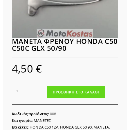
ΜΑΝΕΤΑ ΦΡΕΝΟΥ HONDA C50
C50C GLX 50/90
4,50
€
ΜΑΝΕΤΑ
ΠΡΟΣΘΉΚΗ ΣΤΟ ΚΑΛΆΘΙ
ΦΡΕΝΟΥ
HONDA
C50
Κωδικός προϊόντος:
008
C50C
Κατηγορία:
ΜΑΝΕΤΕΣ
GLX
Ετικέτες:
HONDA C50 12V
,
HONDA GLX 50 90
,
ΜΑΝΕΤΑ
,