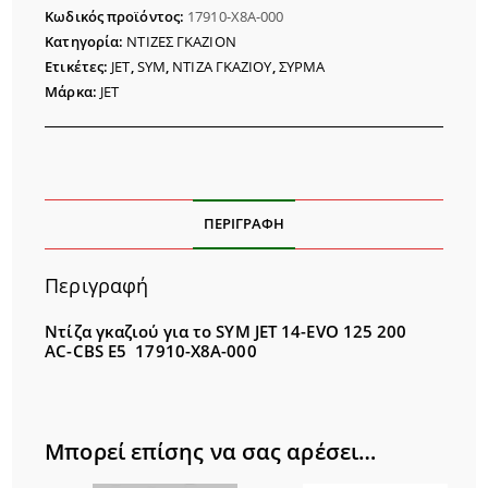
JET
Κωδικός προϊόντος:
17910-X8A-000
14
Κατηγορία:
ΝΤΙΖΕΣ ΓΚΑΖΙΟΝ
EVO
Ετικέτες:
JET
,
SYM
,
ΝΤΙΖΑ ΓΚΑΖΙΟΥ
,
ΣΥΡΜΑ
125
Μάρκα:
JET
200
ποσότητα
ΠΕΡΙΓΡΑΦΉ
Περιγραφή
Ντίζα γκαζιού για το SYM JET 14-EVO 125 200
AC-CBS E5 17910-X8A-000
Μπορεί επίσης να σας αρέσει…