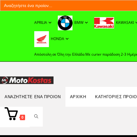
Search
for:
Skip
to
APRILIA
BMW
KAWASAKI
content
HONDA
Απόστολη σε Όλη την Ελλάδα Με curier παράδοση 2-3 Ημέρ
Search
ΑΝΑΖΗΤΉΣΤΕ ΈΝΑ ΠΡΟΊΟΝ
ΑΡΧΙΚΉ
ΚΑΤΗΓΟΡΙΕΣ ΠΡΟΙ
for:
TOGGLE
0