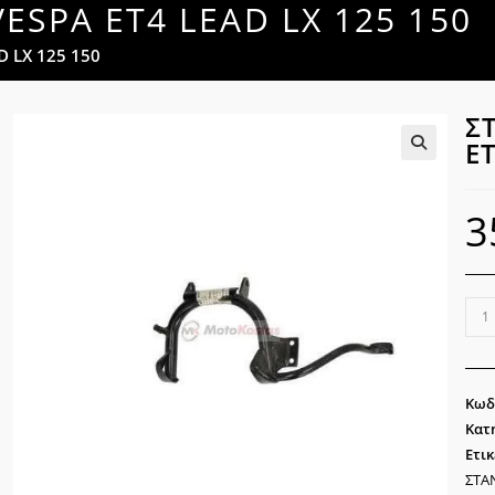
ESPA ET4 LEAD LX 125 150
D LX 125 150
Σ
ET
🔍
3
ΣΤΑ
ΔΙΠ
PIA
VES
Κωδ
ET4
Κατ
LEA
Ετικ
LX
ΣΤΑ