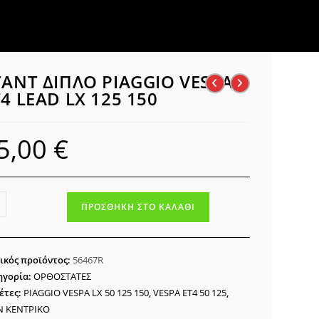
ΤΑΝΤ ΔΙΠΛΟ PIAGGIO VESPA
4 LEAD LX 125 150
5,00
€
ΝΤ
ΠΡΟΣΘΉΚΗ ΣΤΟ ΚΑΛΆΘΙ
ΛΟ
GGIO
PA
ικός προϊόντος:
56467R
ηγορία:
ΟΡΘΟΣΤΑΤΕΣ
D
έτες:
PIAGGIO VESPA LX 50 125 150
,
VESPA ET4 50 125
,
Ν ΚΕΝΤΡΙΚΟ