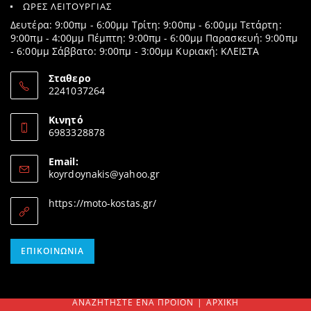
ΩΡΕΣ ΛΕΙΤΟΥΡΓΙΑΣ
Δευτέρα: 9:00πμ - 6:00μμ Τρίτη: 9:00πμ - 6:00μμ Τετάρτη:
9:00πμ - 4:00μμ Πέμπτη: 9:00πμ - 6:00μμ Παρασκευή: 9:00πμ
- 6:00μμ Σάββατο: 9:00πμ - 3:00μμ Κυριακή: ΚΛΕΙΣΤΑ
Σταθερο
2241037264
Opens
in
Κινητό
your
6983328878
application
Opens
in
Email:
your
Opens
koyrdoynakis@yahoo.gr
application
in
your
https://moto-kostas.gr/
application
Opens
ΕΠΙΚΟΙΝΩΝΊΑ
in
your
application
ΑΝΑΖΗΤΉΣΤΕ ΈΝΑ ΠΡΟΊΟΝ
ΑΡΧΙΚΉ
SEARCH