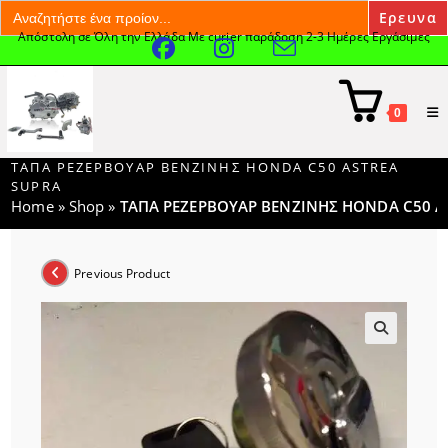
Search
for:
Απόστολη σε Όλη την Ελλάδα Με curier παράδοση 2-3 Ημέρες Εργάσιμες
Skip
to
content
0
ΤΑΠΑ ΡΕΖΕΡΒΟΥΑΡ ΒΕΝΖΙΝΗΣ HONDA C50 ASTREA
SUPRA
Home
»
Shop
»
ΤΑΠΑ ΡΕΖΕΡΒΟΥΑΡ ΒΕΝΖΙΝΗΣ HONDA C50 A
Previous Product
🔍