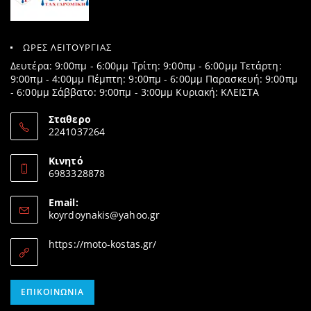
ΩΡΕΣ ΛΕΙΤΟΥΡΓΙΑΣ
Δευτέρα: 9:00πμ - 6:00μμ Τρίτη: 9:00πμ - 6:00μμ Τετάρτη:
9:00πμ - 4:00μμ Πέμπτη: 9:00πμ - 6:00μμ Παρασκευή: 9:00πμ
- 6:00μμ Σάββατο: 9:00πμ - 3:00μμ Κυριακή: ΚΛΕΙΣΤΑ
Σταθερο
2241037264
Opens
in
Κινητό
your
6983328878
application
Opens
in
Email:
your
Opens
koyrdoynakis@yahoo.gr
application
in
your
https://moto-kostas.gr/
application
Opens
ΕΠΙΚΟΙΝΩΝΊΑ
in