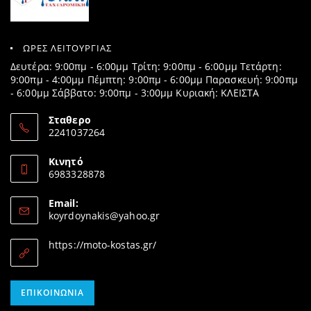
ΩΡΕΣ ΛΕΙΤΟΥΡΓΙΑΣ
Δευτέρα: 9:00πμ - 6:00μμ Τρίτη: 9:00πμ - 6:00μμ Τετάρτη:
9:00πμ - 4:00μμ Πέμπτη: 9:00πμ - 6:00μμ Παρασκευή: 9:00πμ
- 6:00μμ Σάββατο: 9:00πμ - 3:00μμ Κυριακή: ΚΛΕΙΣΤΑ
Σταθερο
2241037264
Opens
in
Κινητό
your
6983328878
application
Opens
in
Email:
your
Opens
koyrdoynakis@yahoo.gr
application
in
your
https://moto-kostas.gr/
application
Opens
ΕΠΙΚΟΙΝΩΝΊΑ
in