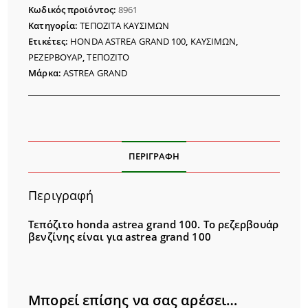
GRAND
Κωδικός προϊόντος:
8961
100
Κατηγορία:
ΤΕΠΟΖΙΤΑ ΚΑΥΣΙΜΩΝ
ποσότητα
Ετικέτες:
HONDA ASTREA GRAND 100
,
ΚΑΥΣΙΜΩΝ
,
ΡΕΖΕΡΒΟΥΑΡ
,
ΤΕΠΟΖΙΤΟ
Μάρκα:
ASTREA GRAND
ΠΕΡΙΓΡΑΦΉ
Περιγραφή
Τεπόζιτο honda astrea grand 100. Το ρεζερβουάρ
βενζίνης είναι για astrea grand 100
Μπορεί επίσης να σας αρέσει…