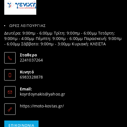
ΩΡΕΣ ΛΕΙΤΟΥΡΓΙΑΣ
Δευτέρα: 9:00πμ - 6:00μμ Τρίτη: 9:00πμ - 6:00μμ Τετάρτη:
9:00πμ - 4:00μμ Πέμπτη: 9:00πμ - 6:00μμ Παρασκευή: 9:00πμ
- 6:00μμ Σάββατο: 9:00πμ - 3:00μμ Κυριακή: ΚΛΕΙΣΤΑ
Σταθερο
2241037264
Opens
in
Κινητό
your
6983328878
application
Opens
in
Email:
your
Opens
koyrdoynakis@yahoo.gr
application
in
your
https://moto-kostas.gr/
application
Opens
ΕΠΙΚΟΙΝΩΝΊΑ