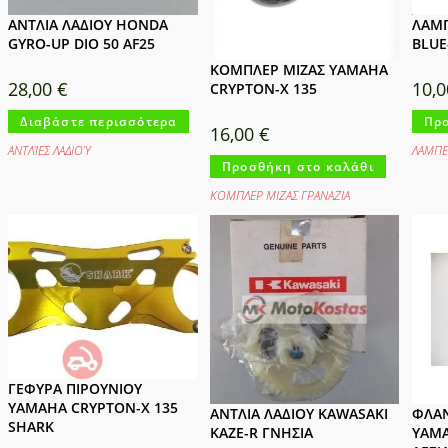
ΑΝΤΛΙΑ ΛΑΔΙΟΥ HONDA
ΛΑΜΠ
GYRO-UP DIO 50 AF25
BLUE
ΚΟΜΠΛΕΡ ΜΙΖΑΣ YAMAHA
28,00
€
10,
CRYPTON-X 135
Διαβάστε περισσότερα
Προ
16,00
€
ΑΝΤΛΊΕΣ ΛΑΔΙΟΎ
ΛΑΜΠΕ
Προσθήκη στο καλάθι
ΚΟΜΠΛΕΡ ΜΙΖΑΣ ΓΡΑΝΑΖΙΑ
ΓΕΦΥΡΑ ΠΙΡΟΥΝΙΟΥ
YAMAHA CRYPTON-X 135
ΑΝΤΛΙΑ ΛΑΔΙΟΥ KAWASAKI
ΦΛΑ
SHARK
KAZE-R ΓΝΗΣΙΑ
YAMA