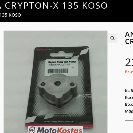
A CRYPTON-X 135 KOSO
 135 KOSO
Α
C
🔍
2
Εξα
Κωδ
Κατ
Ετικ
Μάρ