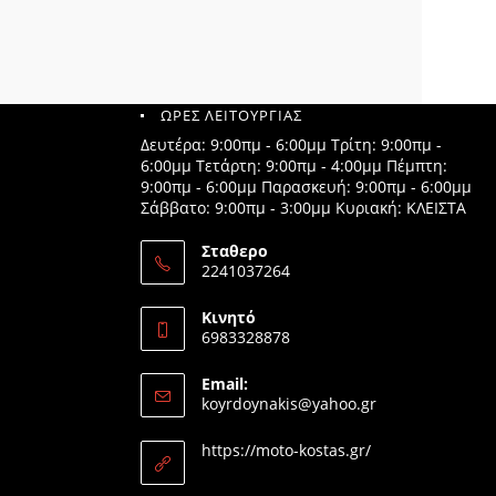
ΩΡΕΣ ΛΕΙΤΟΥΡΓΙΑΣ
Δευτέρα: 9:00πμ - 6:00μμ Τρίτη: 9:00πμ -
6:00μμ Τετάρτη: 9:00πμ - 4:00μμ Πέμπτη:
9:00πμ - 6:00μμ Παρασκευή: 9:00πμ - 6:00μμ
Σάββατο: 9:00πμ - 3:00μμ Κυριακή: ΚΛΕΙΣΤΑ
Σταθερο
2241037264
Opens
in
Κινητό
your
6983328878
application
Opens
in
Email:
your
Opens
koyrdoynakis@yahoo.gr
application
in
your
https://moto-kostas.gr/
application