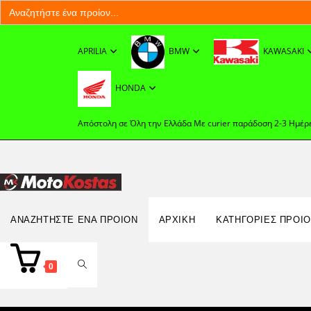
Search
for:
Skip
to
APRILIA
BMW
KAWASAKI
content
HONDA
Απόστολη σε Όλη την Ελλάδα Με curier παράδοση 2-3 Ημέρ
Search
ΑΝΑΖΗΤΉΣΤΕ ΈΝΑ ΠΡΟΊΟΝ
ΑΡΧΙΚΉ
ΚΑΤΗΓΟΡΙΕΣ ΠΡΟΙ
for:
TOGGLE
0