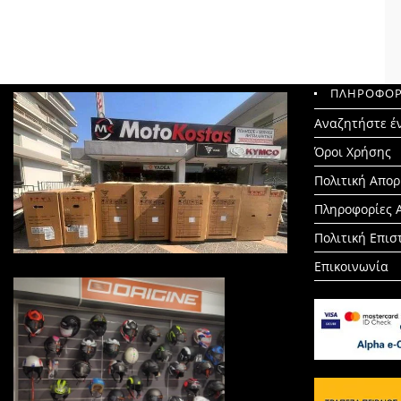
ΠΛΗΡΟΦΟΡ
Search
Αναζητήστε έ
for:
Όροι Χρήσης
Πολιτική Απο
Πληροφορίες 
Πολιτική Επι
Επικοινωνία