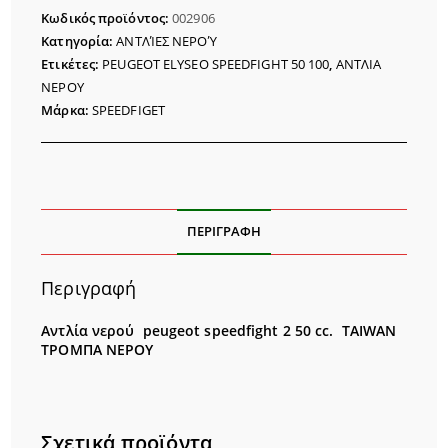
SPEEDFIGHT
Κωδικός προϊόντος:
002906
50
Κατηγορία:
ΑΝΤΛΊΕΣ ΝΕΡΟΎ
cc
Ετικέτες:
PEUGEOT ELYSEO SPEEDFIGHT 50 100
,
ΑΝΤΛΙΑ
TAIWAN
ΝΕΡΟΥ
ποσότητα
Μάρκα:
SPEEDFIGET
ΠΕΡΙΓΡΑΦΉ
Περιγραφή
Αντλία νερού peugeot speedfight 2 50 cc. TAIWAN
ΤΡΟΜΠΑ ΝΕΡΟΥ
Σχετικά προϊόντα