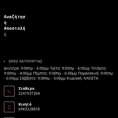
Αναζήτησ
η
Αποστολή
ς
ΩΡΕΣ ΛΕΙΤΟΥΡΓΙΑΣ
Δευτέρα: 9:00πμ - 6:00μμ Τρίτη: 9:00πμ - 6:00μμ Τετάρτη:
9:00πμ - 4:00μμ Πέμπτη: 9:00πμ - 6:00μμ Παρασκευή: 9:00πμ
- 6:00μμ Σάββατο: 9:00πμ - 3:00μμ Κυριακή: ΚΛΕΙΣΤΑ
Σταθερο
2241037264
Opens
in
Κινητό
your
6983328878
application
Opens