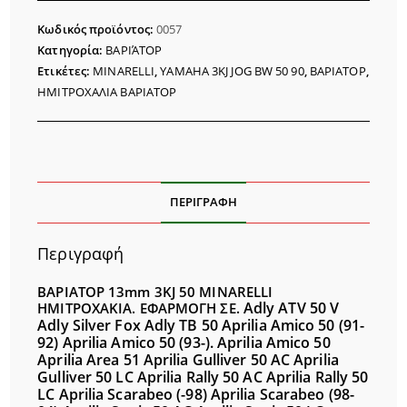
3KJ
Κωδικός προϊόντος:
0057
JOG
Κατηγορία:
ΒΑΡΙΆΤΟΡ
MINARELLI
Ετικέτες:
MINARELLI
,
YAMAHA 3KJ JOG BW 50 90
,
ΒΑΡΙΑΤΟΡ
,
ποσότητα
ΗΜΙΤΡΟΧΑΛΙΑ ΒΑΡΙΑΤΟΡ
ΠΕΡΙΓΡΑΦΉ
Περιγραφή
ΒΑΡΙΑΤΟΡ 13mm 3KJ 50 MINARELLI
Adly ATV 50 V
ΗΜΙΤΡΟΧΑΚΙΑ.
ΕΦΑΡΜΟΓΗ ΣΕ.
Adly Silver Fox
Adly TB 50
Aprilia Amico 50 (91-
92)
Aprilia Amico 50 (93-).
Aprilia Amico 50
Aprilia Area 51
Aprilia Gulliver 50 AC
Aprilia
Gulliver 50 LC
Aprilia Rally 50 AC
Aprilia Rally 50
LC
Aprilia Scarabeo (-98)
Aprilia Scarabeo (98-