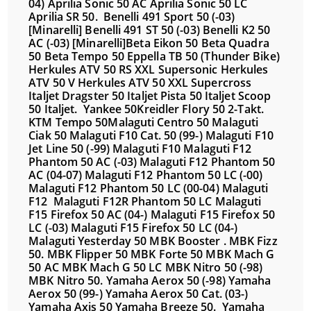
04)
Aprilia Sonic 50 AC
Aprilia Sonic 50 LC
Aprilia SR 50.
Benelli 491 Sport 50 (-03)
[Minarelli]
Benelli 491 ST 50 (-03)
Benelli K2 50
AC (-03) [Minarelli]
Beta Eikon 50
Beta Quadra
50
Beta Tempo 50
Eppella TB 50 (Thunder Bike)
Herkules ATV 50 RS XXL Supersonic
Herkules
ATV 50 V
Herkules ATV 50 XXL Supercross
Italjet Dragster 50
Italjet Pista 50
Italjet Scoop
50
Italjet. Yankee 50
Kreidler Flory 50 2-Takt.
KTM Tempo 50
Malaguti Centro 50
Malaguti
Ciak 50
Malaguti F10 Cat. 50 (99-)
Malaguti F10
Jet Line 50 (-99)
Malaguti F10
Malaguti F12
Phantom 50 AC (-03)
Malaguti F12 Phantom 50
AC (04-07)
Malaguti F12 Phantom 50 LC (-00)
Malaguti F12 Phantom 50 LC (00-04)
Malaguti
F12
Malaguti F12R Phantom 50 LC
Malaguti
F15 Firefox 50 AC (04-)
Malaguti F15 Firefox 50
LC (-03)
Malaguti F15 Firefox 50 LC (04-)
Malaguti Yesterday 50
MBK Booster
.
MBK Fizz
50.
MBK Flipper 50
MBK Forte 50
MBK Mach G
50 AC
MBK Mach G 50 LC
MBK Nitro 50 (-98)
MBK Nitro 50.
Yamaha Aerox 50 (-98)
Yamaha
Aerox 50 (99-)
Yamaha Aerox 50 Cat. (03-)
Yamaha Axis 50
Yamaha Breeze 50.
Yamaha