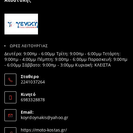
Αποστολή
ς
ΩΡΕΣ ΛΕΙΤΟΥΡΓΙΑΣ
Δευτέρα: 9:00πμ - 6:00μμ Τρίτη: 9:00πμ - 6:00μμ Τετάρτη:
9:00πμ - 4:00μμ Πέμπτη: 9:00πμ - 6:00μμ Παρασκευή: 9:00πμ
- 6:00μμ Σάββατο: 9:00πμ - 3:00μμ Κυριακή: ΚΛΕΙΣΤΑ
Σταθερο
2241037264
Opens
in
Κινητό
your
6983328878
application
Opens
in
Email:
your
Opens
koyrdoynakis@yahoo.gr
application
in
your
https://moto-kostas.gr/