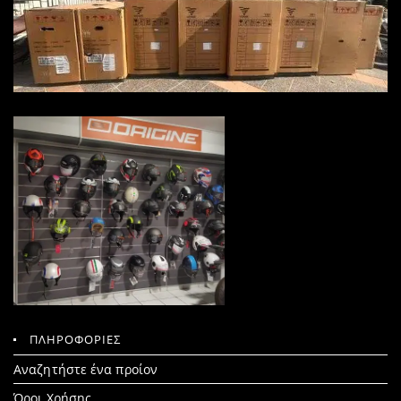
ΠΛΗΡΟΦΟΡΙΕΣ
Search
Αναζητήστε ένα προίον
for:
Όροι Χρήσης