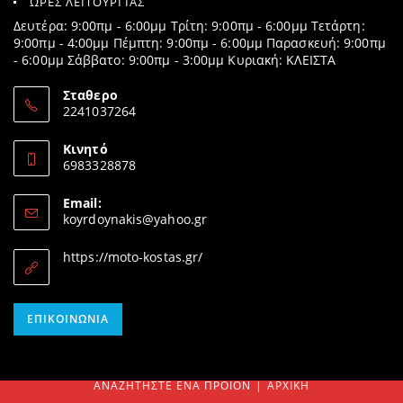
ΩΡΕΣ ΛΕΙΤΟΥΡΓΙΑΣ
Δευτέρα: 9:00πμ - 6:00μμ Τρίτη: 9:00πμ - 6:00μμ Τετάρτη:
9:00πμ - 4:00μμ Πέμπτη: 9:00πμ - 6:00μμ Παρασκευή: 9:00πμ
- 6:00μμ Σάββατο: 9:00πμ - 3:00μμ Κυριακή: ΚΛΕΙΣΤΑ
Σταθερο
2241037264
Opens
in
Κινητό
your
6983328878
application
Opens
in
Email:
your
Opens
koyrdoynakis@yahoo.gr
application
in
your
https://moto-kostas.gr/
application
Opens
ΕΠΙΚΟΙΝΩΝΊΑ
in
your
application
ΑΝΑΖΗΤΉΣΤΕ ΈΝΑ ΠΡΟΊΟΝ
ΑΡΧΙΚΉ
SEARCH
FOR: