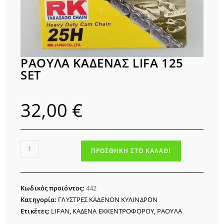
ΡΑΟΥΛΑ ΚΑΔΕΝΑΣ LIFA 125
SET
32,00
€
ΡΑΟΥΛΑ
ΠΡΟΣΘΉΚΗ ΣΤΟ ΚΑΛΆΘΙ
ΚΑΔΕΝΑΣ
LIFA
125
Κωδικός προϊόντος:
442
SET
Κατηγορία:
ΓΛΥΣΤΡΕΣ ΚΑΔΕΝΟΝ ΚΥΛΙΝΔΡΟΝ
ποσότητα
Ετικέτες:
LIFAN
,
ΚΑΔΕΝΑ ΕΚΚΕΝΤΡΟΦΟΡΟΥ
,
ΡΑΟΥΛΑ