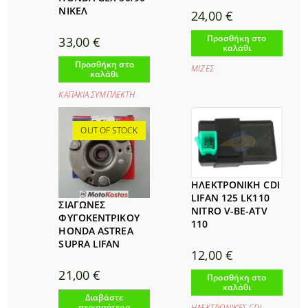
ΝΙΚΕΛ
24,00
€
Προσθήκη στο
33,00
€
καλάθι
Προσθήκη στο
ΜΙΖΕΣ
καλάθι
ΚΑΠΑΚΙΑ ΣΥΜΠΛΕΚΤΗ
OUT OF STOCK
ΗΛΕΚΤΡΟΝΙΚΗ CDI
LIFAN 125 LK110
ΣΙΑΓΩΝΕΣ
NITRO V-BE-ATV
ΦΥΓΟΚΕΝΤΡΙΚΟΥ
110
HONDA ASTREA
SUPRA LIFAN
12,00
€
21,00
€
Προσθήκη στο
καλάθι
Διαβάστε
περισσότερα
ΗΛΕΚΤΡΟΝΙΚΈΣ CDI