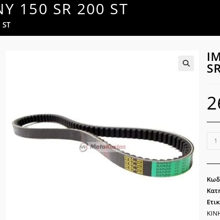
 150 SR 200 ST
 ST
Ι
SR
🔍
2
ΙΜΑ
SY
SY
150
Κωδ
SR
Κατ
200
Ετικ
ST
ΚΙΝ