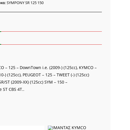
ότητα
κα:
SYMPONY SR 125 150
– 125 – DownTown i.e. (2009-) (125cc), KYMCO –
0-) (125cc), PEUGEOT – 125 – TWEET (-) (125cc)
R/ST (2009-XX) (125cc) SYM – 150 –
 ST CBS 4T..