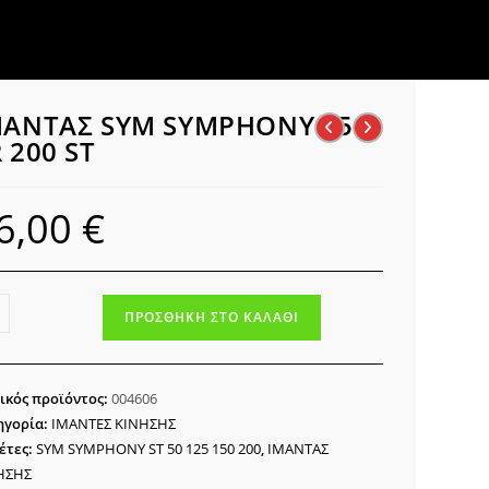
ΜΑΝΤΑΣ SYM SYMPHONY 150
 200 ST
6,00
€
ΝΤΑΣ
ΠΡΟΣΘΉΚΗ ΣΤΟ ΚΑΛΆΘΙ
M
MPHONY
ικός προϊόντος:
004606
ηγορία:
ΙΜΑΝΤΕΣ ΚΙΝΗΣΗΣ
έτες:
SYM SYMPHONY ST 50 125 150 200
,
ΙΜΑΝΤΑΣ
ΗΣΗΣ