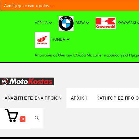
Search
for:
Skip
to
APRILIA
BMW
KAWASAKI
content
HONDA
Απόστολη σε Όλη την Ελλάδα Με curier παράδοση 2-3 Ημέρ
Search
ΑΝΑΖΗΤΉΣΤΕ ΈΝΑ ΠΡΟΊΟΝ
ΑΡΧΙΚΉ
ΚΑΤΗΓΟΡΙΕΣ ΠΡΟΙ
for:
TOGGLE
0