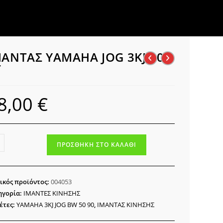
ΜΑΝΤΑΣ YAMAHA JOG 3KJ 50
Τ
8,00
€
ΝΤΑΣ
ΠΡΟΣΘΉΚΗ ΣΤΟ ΚΑΛΆΘΙ
MAHA
ικός προϊόντος:
004053
ηγορία:
ΙΜΑΝΤΕΣ ΚΙΝΗΣΗΣ
έτες:
YAMAHA 3KJ JOG BW 50 90
,
ΙΜΑΝΤΑΣ ΚΙΝΗΣΗΣ
ότητα