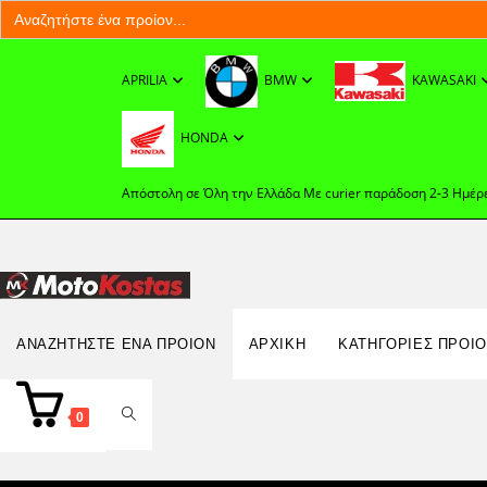
Search
for:
Skip
to
APRILIA
BMW
KAWASAKI
content
HONDA
Απόστολη σε Όλη την Ελλάδα Με curier παράδοση 2-3 Ημέρ
Search
ΑΝΑΖΗΤΉΣΤΕ ΈΝΑ ΠΡΟΊΟΝ
ΑΡΧΙΚΉ
ΚΑΤΗΓΟΡΙΕΣ ΠΡΟΙ
for:
TOGGLE
0