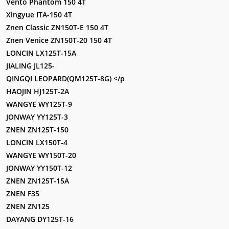
Vento Phantom 150 4T
Xingyue ITA-150 4T
Znen Classic ZN150T-E 150 4T
Znen Venice ZN150T-20 150 4T
LONCIN LX125T-15A
JIALING JL125-
QINGQI LEOPARD(QM125T-8G) </p
HAOJIN HJ125T-2A
WANGYE WY125T-9
JONWAY YY125T-3
ZNEN ZN125T-150
LONCIN LX150T-4
WANGYE WY150T-20
JONWAY YY150T-12
ZNEN ZN125T-15A
ZNEN F35
ZNEN ZN125
DAYANG DY125T-16