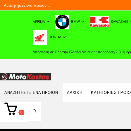
Search
for:
Skip
to
APRILIA
BMW
KAWASAKI
content
HONDA
Απόστολη σε Όλη την Ελλάδα Με curier παράδοση 2-3 Ημέρ
Search
ΑΝΑΖΗΤΉΣΤΕ ΈΝΑ ΠΡΟΊΟΝ
ΑΡΧΙΚΉ
ΚΑΤΗΓΟΡΙΕΣ ΠΡΟΙ
for:
TOGGLE
0