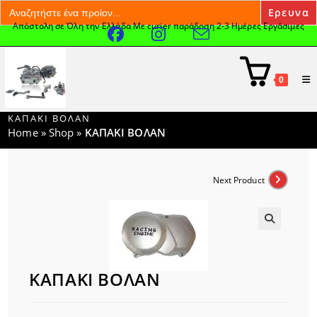
Search
for:
Απόστολη σε Όλη την Ελλάδα Με curier παράδοση 2-3 Ημέρες Εργάσιμες
Skip
to
content
0
ΚΑΠΑΚΙ ΒΟΛΑΝ
Home
»
Shop
»
ΚΑΠΑΚΙ ΒΟΛΑΝ
Next Product
🔍
ΚΑΠΑΚΙ ΒΟΛΑΝ