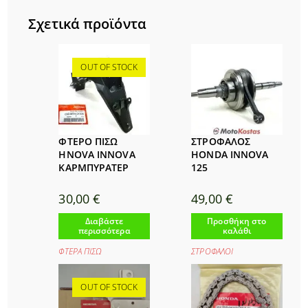
Σχετικά προϊόντα
OUT OF STOCK
ΦΤΕΡΟ ΠΙΣΩ
ΣΤΡΟΦΑΛΟΣ
HNOVA INNOVA
HONDA INNOVA
ΚΑΡΜΠΥΡΑΤΕΡ
125
30,00
€
49,00
€
Διαβάστε
Προσθήκη στο
περισσότερα
καλάθι
ΦΤΕΡΑ ΠΙΣΩ
ΣΤΡΟΦΑΛΟΙ
OUT OF STOCK