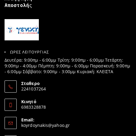
Αποστολή
ς
ΩΡΕΣ ΛΕΙΤΟΥΡΓΙΑΣ
Δευτέρα: 9:00πμ - 6:00μμ Τρίτη: 9:00πμ - 6:00μμ Τετάρτη:
9:00πμ - 4:00μμ Πέμπτη: 9:00πμ - 6:00μμ Παρασκευή: 9:00πμ
- 6:00μμ Σάββατο: 9:00πμ - 3:00μμ Κυριακή: ΚΛΕΙΣΤΑ
Σταθερο
2241037264
Opens
in
Κινητό
your
6983328878
application
Opens
in
Email:
your
Opens
koyrdoynakis@yahoo.gr
application
in
your