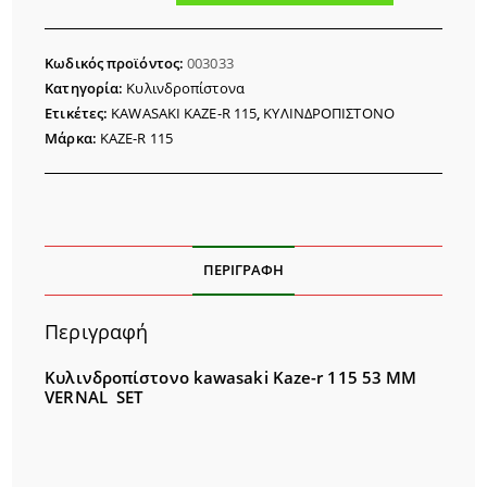
KAZE-
R
Κωδικός προϊόντος:
003033
115
Κατηγορία:
Κυλινδροπίστονα
53MM
Ετικέτες:
KAWASAKI KAZE-R 115
,
ΚΥΛΙΝΔΡΟΠΙΣΤΟΝΟ
VERNAL
Μάρκα:
KAZE-R 115
ποσότητα
ΠΕΡΙΓΡΑΦΉ
Περιγραφή
Κυλινδροπίστονο kawasaki Kaze-r 115 53 MM
VERNAL SET