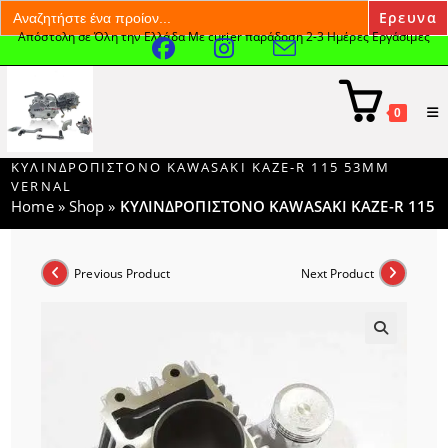
Search
for:
Απόστολη σε Όλη την Ελλάδα Με curier παράδοση 2-3 Ημέρες Εργάσιμες
Skip
to
content
0
ΚΥΛΙΝΔΡΟΠΙΣΤΟΝΟ KAWASAKI KAZE-R 115 53MM
VERNAL
Home
»
Shop
»
ΚΥΛΙΝΔΡΟΠΙΣΤΟΝΟ KAWASAKI KAZE-R 115 
Previous Product
Next Product
🔍