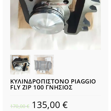
ΚΥΛΙΝΔΡΟΠΙΣΤΟΝΟ PIAGGIO
FLY ZIP 100 ΓΝΗΣΙΟΣ
135,00
€
Original
Η
170,00
€
price
τρέχουσα
was:
τιμή