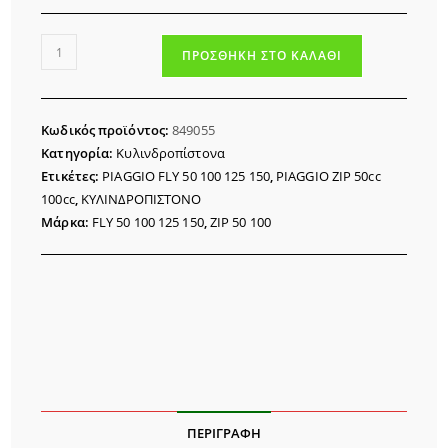
170,00 €.
είναι:
135,00 €.
ΚΥΛΙΝΔΡΟΠΙΣΤΟΝΟ
ΠΡΟΣΘΉΚΗ ΣΤΟ ΚΑΛΆΘΙ
PIAGGIO
FLY
ZIP
Κωδικός προϊόντος:
849055
100
Κατηγορία:
Κυλινδροπίστονα
ΓΝΗΣΙΟΣ
Ετικέτες:
PIAGGIO FLY 50 100 125 150
,
PIAGGIO ZIP 50cc
ποσότητα
100cc
,
ΚΥΛΙΝΔΡΟΠΙΣΤΟΝΟ
Μάρκα:
FLY 50 100 125 150
,
ZIP 50 100
ΠΕΡΙΓΡΑΦΉ