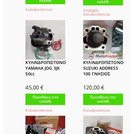
καλάθι
καλάθι
Κυλινδροπίστονα
ΚΥΛΙΝΔΡΑ
,
Κυλινδροπίστονα
ΚΥΛΙΝΔΡΟΠΙΣΤΟΝΟ
ΚΥΛΙΝΔΡΟΠΙΣΤΟΝΟ
YAMAHA JOG 3JK
SUZUKI ADDRESS
50cc
100 ΓΝΗΣΙΟΣ
45,00
€
120,00
€
Προσθήκη στο
Προσθήκη στο
καλάθι
καλάθι
Κυλινδροπίστονα
Κυλινδροπίστονα