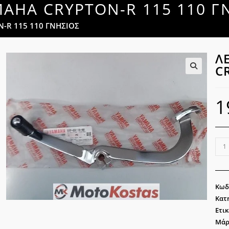
MAHA CRYPTON-R 115 110 Γ
-R 115 110 ΓΝΗΣΙΟΣ
Λ
C
🔍
1
ΛΕΒ
ΤΑΧ
YA
CRY
Κωδ
R
Κατ
115
Ετικ
110
Μάρ