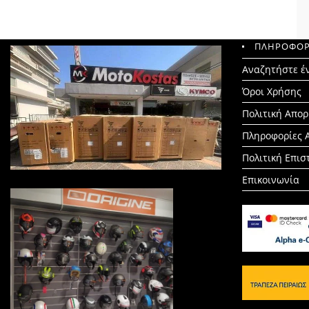
ΠΛΗΡΟΦΟΡ
Search
Αναζητήστε έ
for:
Όροι Χρήσης
Πολιτική Απο
Πληροφορίες 
Πολιτική Επι
Επικοινωνία