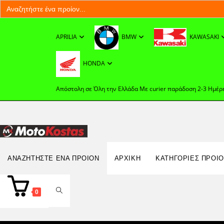
Search
for:
Skip
to
APRILIA
BMW
KAWASAKI
content
HONDA
Απόστολη σε Όλη την Ελλάδα Με curier παράδοση 2-3 Ημέρ
Search
ΑΝΑΖΗΤΉΣΤΕ ΈΝΑ ΠΡΟΊΟΝ
ΑΡΧΙΚΉ
ΚΑΤΗΓΟΡΙΕΣ ΠΡΟΙ
for:
TOGGLE
0