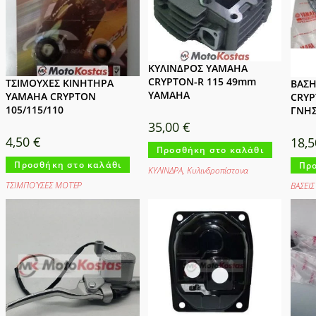
ΚΥΛΙΝΔΡΟΣ YAMAHA
CRYPTON-R 115 49mm
ΤΣΙΜΟΥΧΕΣ ΚΙΝΗΤΗΡΑ
ΒΑΣΗ
YAMAHA
YAMAHA CRYPTON
CRYP
105/115/110
ΓΝΗΣ
35,00
€
4,50
€
18,
Προσθήκη στο καλάθι
Προσθήκη στο καλάθι
Προ
ΚΥΛΙΝΔΡΑ
,
Κυλινδροπίστονα
ΤΣΙΜΠΟΎΣΕΣ ΜΟΤΈΡ
ΒΑΣΕΙΣ