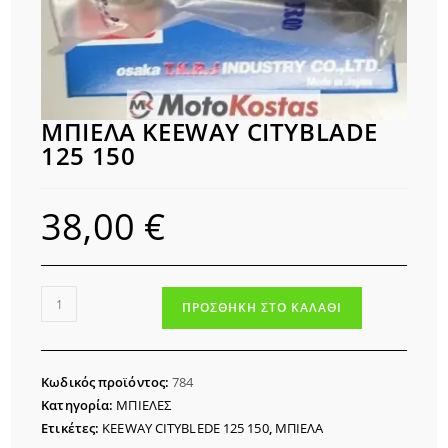
ΜΠΙΕΛΑ KEEWAY CITYBLADE
125 150
38,00
€
ΜΠΙΕΛΑ
ΠΡΟΣΘΉΚΗ ΣΤΟ ΚΑΛΆΘΙ
KEEWAY
CITYBLADE
125
Κωδικός προϊόντος:
784
150
Κατηγορία:
ΜΠΙΕΛΕΣ
ποσότητα
Ετικέτες:
KEEWAY CITYBLEDE 125 150
,
ΜΠΙΕΛΑ