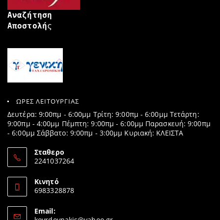
Αναζήτηση
Αποστολή
ς
ΩΡΕΣ ΛΕΙΤΟΥΡΓΙΑΣ
Δευτέρα: 9:00πμ - 6:00μμ Τρίτη: 9:00πμ - 6:00μμ Τετάρτη:
9:00πμ - 4:00μμ Πέμπτη: 9:00πμ - 6:00μμ Παρασκευή: 9:00πμ
- 6:00μμ Σάββατο: 9:00πμ - 3:00μμ Κυριακή: ΚΛΕΙΣΤΑ
Σταθερο
2241037264
Opens
in
Κινητό
your
6983328878
application
Opens
in
Email:
your
Opens
koyrdoynakis@yahoo.gr