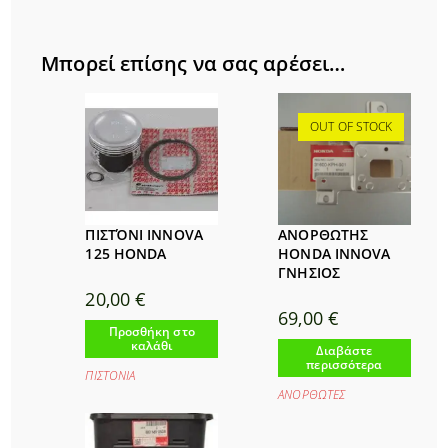
Μπορεί επίσης να σας αρέσει…
OUT OF STOCK
ΠΙΣΤΌΝΙ INNOVA
ΑΝΟΡΘΩΤΗΣ
125 HONDA
HONDA INNOVA
ΓΝΗΣΙΟΣ
20,00
€
69,00
€
Προσθήκη στο
καλάθι
Διαβάστε
περισσότερα
ΠΙΣΤΟΝΙΑ
ΑΝΟΡΘΩΤΕΣ