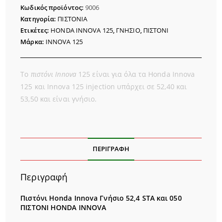
ΓΝΗΣΙΟ
Κωδικός προϊόντος:
9006
ποσότητα
Κατηγορία:
ΠΙΣΤΟΝΙΑ
Ετικέτες:
HONDA INNOVA 125
,
ΓΝΗΣΙΟ
,
ΠΙΣΤΟΝΙ
Μάρκα:
INNOVA 125
Το
πιστόνι Innova
125 είναι για όλα τα Honda Innova
125 και Innova 125 injection υπάρχει σε 52,40 και
53,50 και είναι γνήσιο.
ΠΕΡΙΓΡΑΦΉ
Περιγραφή
Πιστόνι Honda Innova Γνήσιο 52,4 STA και 050
ΠΙΣΤΟΝΙ HONDA INNOVA