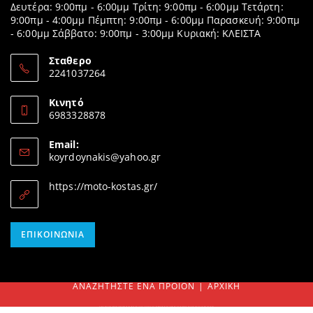
Δευτέρα: 9:00πμ - 6:00μμ Τρίτη: 9:00πμ - 6:00μμ Τετάρτη:
9:00πμ - 4:00μμ Πέμπτη: 9:00πμ - 6:00μμ Παρασκευή: 9:00πμ
- 6:00μμ Σάββατο: 9:00πμ - 3:00μμ Κυριακή: ΚΛΕΙΣΤΑ
Σταθερο
2241037264
Opens
in
Κινητό
your
6983328878
application
Opens
in
Email:
your
Opens
koyrdoynakis@yahoo.gr
application
in
your
https://moto-kostas.gr/
application
Opens
ΕΠΙΚΟΙΝΩΝΊΑ
in
your
application
ΑΝΑΖΗΤΉΣΤΕ ΈΝΑ ΠΡΟΊΟΝ
ΑΡΧΙΚΉ
SEARCH
FOR:
ΠΑΡΑΓΓΕΙΛΤΕ ΗΛΕΚΤΡΟΝΙΚΑ & ΤΗΛΕΦΩΝΙΚΑ! Δεν βρίσκεται το προϊόν σας ή δυσκολεύεστε να το παραγγείλετε; Μπορείτε να επικοινωνήσετε τηλεφωνικά μαζί μας τις ώρες που λειτουργεί το κατάστημα και ηλεκτρονικά με e-mail.