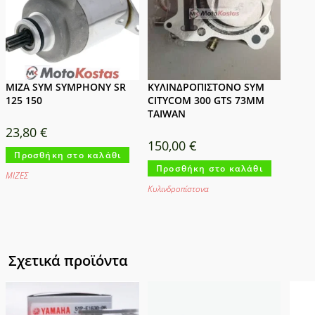
ΜΙΖΑ SYM SYMPHONY SR
ΚΥΛΙΝΔΡΟΠΙΣΤΟΝΟ SYM
125 150
CITYCOM 300 GTS 73ΜΜ
TAIWAN
23,80
€
150,00
€
Προσθήκη στο καλάθι
Προσθήκη στο καλάθι
ΜΙΖΕΣ
Κυλινδροπίστονα
Σχετικά προϊόντα