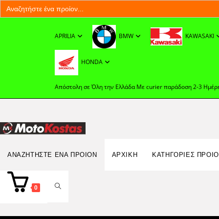
Search
for:
Skip
to
APRILIA
BMW
KAWASAKI
content
HONDA
Απόστολη σε Όλη την Ελλάδα Με curier παράδοση 2-3 Ημέρ
Search
ΑΝΑΖΗΤΉΣΤΕ ΈΝΑ ΠΡΟΊΟΝ
ΑΡΧΙΚΉ
ΚΑΤΗΓΟΡΙΕΣ ΠΡΟΙ
for:
TOGGLE
0