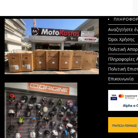
ΠΛΗΡΟΦΟΡ
Search
Αναζητήστε έ
for:
Όροι Χρήσης
Πολιτική Απο
Πληροφορίες 
Πολιτική Επι
Επικοινωνία