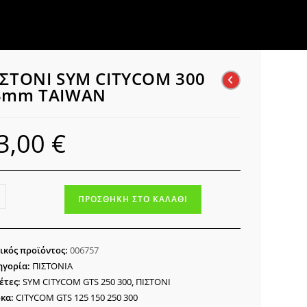
ΙΣΤΟΝΙ SYM CITYCOM 300
3mm TAIWAN
3,00
€
ΤΟΝΙ
ΠΡΟΣΘΉΚΗ ΣΤΟ ΚΑΛΆΘΙ
M
YCOM
ικός προϊόντος:
006757
mm
ηγορία:
ΠΙΣΤΟΝΙΑ
WAN
έτες:
SYM CITYCOM GTS 250 300
,
ΠΙΣΤΟΝΙ
ότητα
κα:
CITYCOM GTS 125 150 250 300