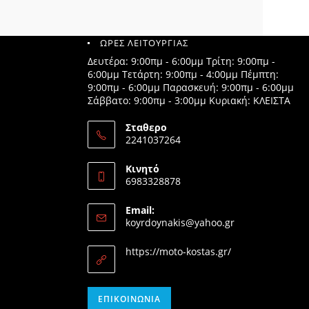
ΩΡΕΣ ΛΕΙΤΟΥΡΓΙΑΣ
Δευτέρα: 9:00πμ - 6:00μμ Τρίτη: 9:00πμ -
6:00μμ Τετάρτη: 9:00πμ - 4:00μμ Πέμπτη:
9:00πμ - 6:00μμ Παρασκευή: 9:00πμ - 6:00μμ
Σάββατο: 9:00πμ - 3:00μμ Κυριακή: ΚΛΕΙΣΤΑ
Σταθερο
2241037264
Opens
in
Κινητό
your
6983328878
application
Opens
in
Email:
your
Opens
koyrdoynakis@yahoo.gr
application
in
your
https://moto-kostas.gr/
application
Opens
ΕΠΙΚΟΙΝΩΝΊΑ
in