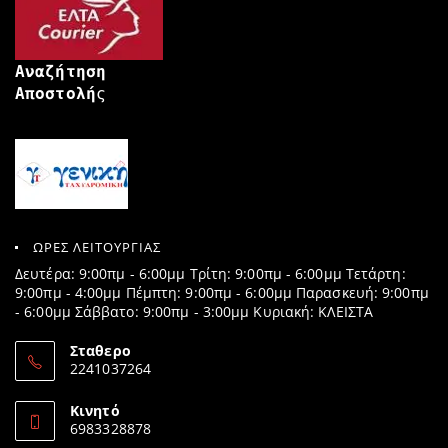
Αναζήτηση
Αποστολή
ς
ΩΡΕΣ ΛΕΙΤΟΥΡΓΙΑΣ
Δευτέρα: 9:00πμ - 6:00μμ Τρίτη: 9:00πμ - 6:00μμ Τετάρτη:
9:00πμ - 4:00μμ Πέμπτη: 9:00πμ - 6:00μμ Παρασκευή: 9:00πμ
- 6:00μμ Σάββατο: 9:00πμ - 3:00μμ Κυριακή: ΚΛΕΙΣΤΑ
Σταθερο
2241037264
Opens
in
Κινητό
your
6983328878
application
Opens