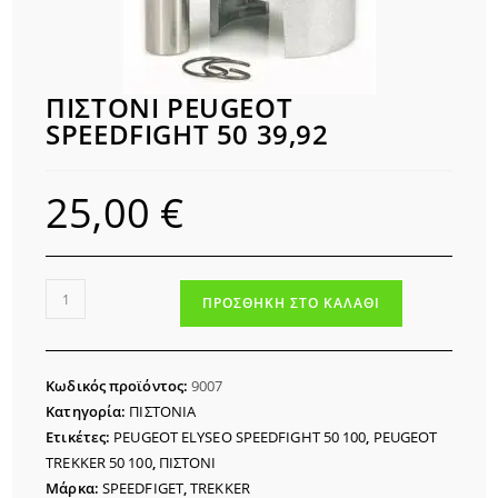
ΠΙΣΤΟΝΙ PEUGEOT
SPEEDFIGHT 50 39,92
25,00
€
ΠΙΣΤΟΝΙ
ΠΡΟΣΘΉΚΗ ΣΤΟ ΚΑΛΆΘΙ
PEUGEOT
SPEEDFIGHT
50
Κωδικός προϊόντος:
9007
39,92
Κατηγορία:
ΠΙΣΤΟΝΙΑ
ποσότητα
Ετικέτες:
PEUGEOT ELYSEO SPEEDFIGHT 50 100
,
PEUGEOT
TREKKER 50 100
,
ΠΙΣΤΟΝΙ
Μάρκα:
SPEEDFIGET
,
TREKKER