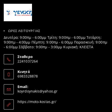
ΩΡΕΣ ΛΕΙΤΟΥΡΓΙΑΣ
Δευτέρα: 9:00πμ - 6:00μμ Τρίτη: 9:00πμ - 6:00μμ Τετάρτη:
9:00πμ - 4:00μμ Πέμπτη: 9:00πμ - 6:00μμ Παρασκευή: 9:00πμ
- 6:00μμ Σάββατο: 9:00πμ - 3:00μμ Κυριακή: ΚΛΕΙΣΤΑ
Σταθερο
2241037264
Opens
in
Κινητό
your
6983328878
application
Opens
in
Email:
your
Opens
koyrdoynakis@yahoo.gr
application
in
your
https://moto-kostas.gr/
application