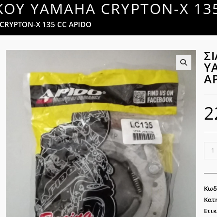
ΚΟΥ YAMAHA CRYPTON-X 135
CRYPTON-X 135 CC APIDO
Σ
Y
A
🔍
2
ΣΙΑ
ΦΥΓ
YA
CRY
Κωδ
X
Κατ
135
Ετικ