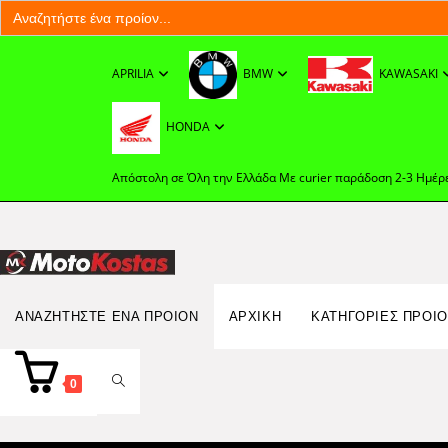
Search
for:
Skip
to
APRILIA
BMW
KAWASAKI
content
HONDA
Απόστολη σε Όλη την Ελλάδα Με curier παράδοση 2-3 Ημέρ
Search
ΑΝΑΖΗΤΉΣΤΕ ΈΝΑ ΠΡΟΊΟΝ
ΑΡΧΙΚΉ
ΚΑΤΗΓΟΡΙΕΣ ΠΡΟΙ
for:
TOGGLE
0