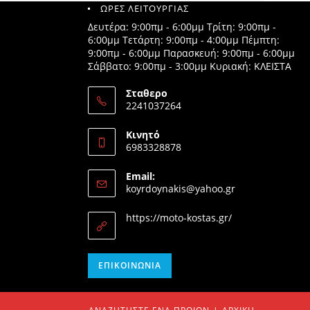
ΩΡΕΣ ΛΕΙΤΟΥΡΓΙΑΣ
Δευτέρα: 9:00πμ - 6:00μμ Τρίτη: 9:00πμ -
6:00μμ Τετάρτη: 9:00πμ - 4:00μμ Πέμπτη:
9:00πμ - 6:00μμ Παρασκευή: 9:00πμ - 6:00μμ
Σάββατο: 9:00πμ - 3:00μμ Κυριακή: ΚΛΕΙΣΤΑ
Σταθερο
2241037264
Opens
in
Κινητό
your
6983328878
application
Opens
in
Email:
your
Opens
koyrdoynakis@yahoo.gr
application
in
your
https://moto-kostas.gr/
application
Opens
ΕΠΙΚΟΙΝΩΝΊΑ
in
your
application