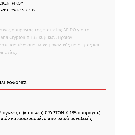
ΟΚΕΝΤΡΙΚΟΥ
DO
κα:
CRYPTON X 135
ότητα
γώνες αμπραγιάζ της εταιρείας APIDO για το
aha Crypton-X 135 κυβικών. Προϊόν
ασκευασμένο από υλικά μοναδικής ποιότητας και
οπιστίας.
ΠΛΗΡΟΦΟΡΊΕΣ
Σιαγώνες η (κομπλερ) CRYPTON X 135 αμπραγιάζ
Προϊόν κατασκευασμένο από υλικά μοναδικής