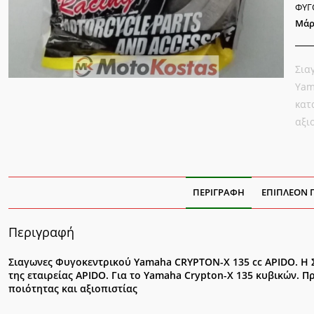
CC
ΦΥΓ
API
Μάρ
ποσ
Σια
Yam
κατ
αξι
ΠΕΡΙΓΡΑΦΉ
ΕΠΙΠΛΈΟΝ 
Περιγραφή
Σιαγωνες Φυγοκεντρικού Yamaha CRYPTON-X 135 cc APIDO. Η 
της εταιρείας APIDO. Για το Yamaha Crypton-X 135 κυβικών. 
ποιότητας και αξιοπιστίας