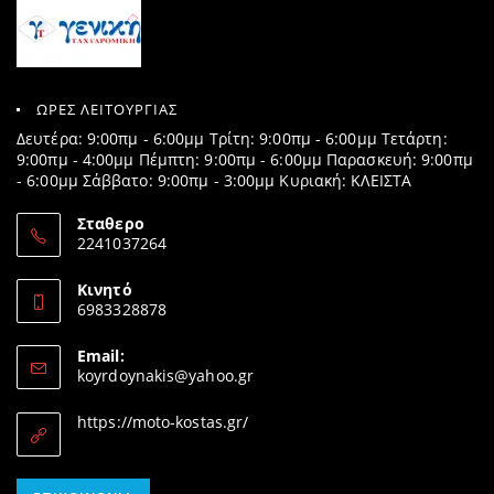
ΩΡΕΣ ΛΕΙΤΟΥΡΓΙΑΣ
Δευτέρα: 9:00πμ - 6:00μμ Τρίτη: 9:00πμ - 6:00μμ Τετάρτη:
9:00πμ - 4:00μμ Πέμπτη: 9:00πμ - 6:00μμ Παρασκευή: 9:00πμ
- 6:00μμ Σάββατο: 9:00πμ - 3:00μμ Κυριακή: ΚΛΕΙΣΤΑ
Σταθερο
2241037264
Opens
in
Κινητό
your
6983328878
application
Opens
in
Email:
your
Opens
koyrdoynakis@yahoo.gr
application
in
your
https://moto-kostas.gr/
application
Opens