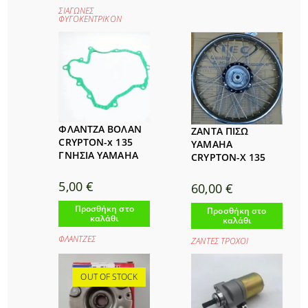
ΣΙΑΓΩΝΕΣ
ΦΥΓΟΚΕΝΤΡΙΚΟΝ
ΦΛΑΝΤΖΑ ΒΟΛΑΝ
ΖΑΝΤΑ ΠΙΣΩ
CRYPTON-x 135
YAMAHA
ΓΝΗΣΙΑ YAMAHA
CRYPTON-X 135
5,00
€
60,00
€
Προσθήκη στο
Προσθήκη στο
καλάθι
καλάθι
ΦΛΑΝΤΖΕΣ
ΖΑΝΤΕΣ ΤΡΟΧΟΙ
OUT OF STOCK