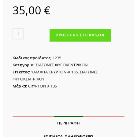
35,00
€
ΣΙΑΓΩΝΕΣ
ΠΡΟΣΘΉΚΗ ΣΤΟ ΚΑΛΆΘΙ
ΦΥΓΟΚΕΝΤΡΙΚΟΥ
YAMAHA
CRYPTON-
Κωδικός προϊόντος:
1235
X
Κατηγορία:
ΣΙΑΓΩΝΕΣ ΦΥΓΟΚΕΝΤΡΙΚΟΝ
135
Ετικέτες:
YAMAHA CRYPTON-X 135
,
ΣΙΑΓΩΝΕΣ
CC
ΦΥΓΟΚΕΝΤΡΙΚΟΥ
X-
Μάρκα:
CRYPTON X 135
BRAKE
ποσότητα
ΠΕΡΙΓΡΑΦΉ
ΕΠΙΠΛΈΟΝ ΠΛΗΡΟΦΟΡΊΕΣ