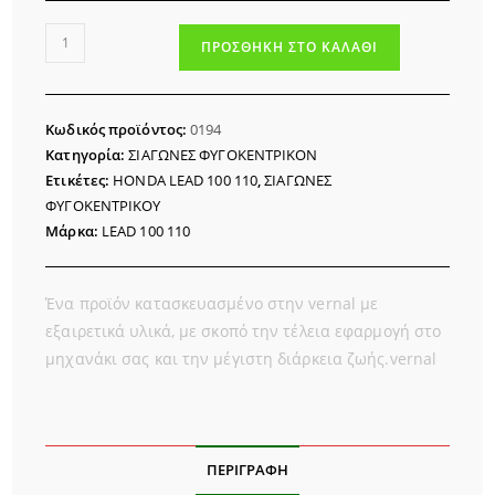
ΣΙΑΓΩΝΕΣ
ΠΡΟΣΘΉΚΗ ΣΤΟ ΚΑΛΆΘΙ
ΦΥΓΟΚΕΝΤΡΙΚΟΥ
HONDA
LEAD
Κωδικός προϊόντος:
0194
100
Κατηγορία:
ΣΙΑΓΩΝΕΣ ΦΥΓΟΚΕΝΤΡΙΚΟΝ
ποσότητα
Ετικέτες:
HONDA LEAD 100 110
,
ΣΙΑΓΩΝΕΣ
ΦΥΓΟΚΕΝΤΡΙΚΟΥ
Μάρκα:
LEAD 100 110
Ένα προϊόν κατασκευασμένο στην vernal με
εξαιρετικά υλικά, με σκοπό την τέλεια εφαρμογή στο
μηχανάκι σας και την μέγιστη διάρκεια ζωής.vernal
ΠΕΡΙΓΡΑΦΉ