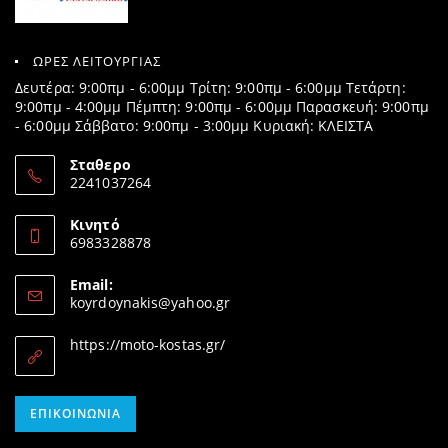
ΩΡΕΣ ΛΕΙΤΟΥΡΓΙΑΣ
Δευτέρα: 9:00πμ - 6:00μμ Τρίτη: 9:00πμ - 6:00μμ Τετάρτη:
9:00πμ - 4:00μμ Πέμπτη: 9:00πμ - 6:00μμ Παρασκευή: 9:00πμ
- 6:00μμ Σάββατο: 9:00πμ - 3:00μμ Κυριακή: ΚΛΕΙΣΤΑ
Σταθερο
2241037264
Opens
in
Κινητό
your
6983328878
application
Opens
in
Email:
your
Opens
koyrdoynakis@yahoo.gr
application
in
your
https://moto-kostas.gr/
application
Opens
ΕΠΙΚΟΙΝΩΝΊΑ
in
your