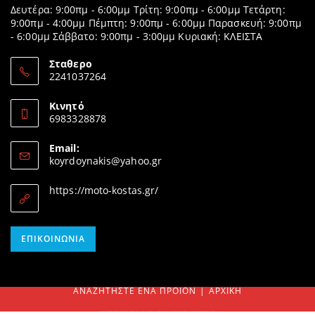
Δευτέρα: 9:00πμ - 6:00μμ Τρίτη: 9:00πμ - 6:00μμ Τετάρτη:
9:00πμ - 4:00μμ Πέμπτη: 9:00πμ - 6:00μμ Παρασκευή: 9:00πμ
- 6:00μμ Σάββατο: 9:00πμ - 3:00μμ Κυριακή: ΚΛΕΙΣΤΑ
Σταθερο
2241037264
Opens
in
Κινητό
your
6983328878
application
Opens
in
Email:
your
Opens
koyrdoynakis@yahoo.gr
application
in
your
https://moto-kostas.gr/
application
Opens
ΕΠΙΚΟΙΝΩΝΊΑ
in
your
application
ΑΝΑΖΗΤΉΣΤΕ ΈΝΑ ΠΡΟΊΟΝ
ΑΡΧΙΚΉ
SEARCH
FOR:
ΠΑΡΑΓΓΕΙΛΤΕ ΗΛΕΚΤΡΟΝΙΚΑ & ΤΗΛΕΦΩΝΙΚΑ! Δεν βρίσκεται το προϊόν σας ή δυσκολεύεστε να το παραγγείλετε; Μπορείτε να επικοινωνήσετε τηλεφωνικά μαζί μας τις ώρες που λειτουργεί το κατάστημα και ηλεκτρονικά με e-mail.