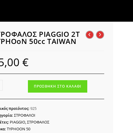
ΤΡΟΦΑΛΟΣ PIAGGIO 2T
YPHOoN 50cc ΤΑΙWAN
5,00
€
ΟΦΑΛΟΣ
ΠΡΟΣΘΉΚΗ ΣΤΟ ΚΑΛΆΘΙ
GGIO
HOoN
ικός προϊόντος:
925
c
ηγορία:
ΣΤΡΟΦΑΛΟΙ
WAN
έτες:
PIAGGIO
,
ΣΤΡΟΦΑΛΟΣ
ότητα
κα:
TYPHOON 50