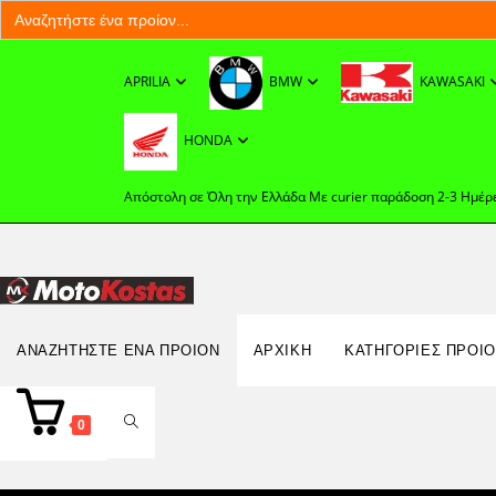
Search
for:
Skip
to
APRILIA
BMW
KAWASAKI
content
HONDA
Απόστολη σε Όλη την Ελλάδα Με curier παράδοση 2-3 Ημέρ
Search
ΑΝΑΖΗΤΉΣΤΕ ΈΝΑ ΠΡΟΊΟΝ
ΑΡΧΙΚΉ
ΚΑΤΗΓΟΡΙΕΣ ΠΡΟΙ
for:
TOGGLE
0