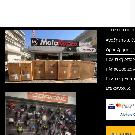
ΠΛΗΡΟΦΟΡ
Search
Αναζητήστε έ
for:
Όροι Χρήσης
Πολιτική Απο
Πληροφορίες 
Πολιτική Επι
Επικοινωνία