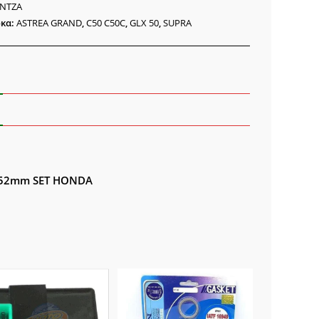
ότητα
ΝΤΖΑ
κα:
ASTREA GRAND
,
C50 C50C
,
GLX 50
,
SUPRA
 52mm SET HONDA