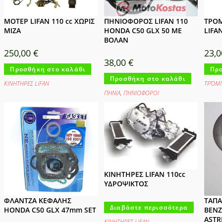
ΜΟΤΕΡ LIFAN 110 cc ΧΩΡΙΣ
ΠΗΝΙΟΦΟΡΟΣ LIFAN 110
ΤΡΟΜ
ΜΙΖΑ
HONDA C50 GLX 50 ΜΕ
LIFA
ΒΟΛΑΝ
250,00
€
23,
38,00
€
Προσθήκη στο καλάθι
Προ
Προσθήκη στο καλάθι
ΚΙΝΗΤΗΡΕΣ LIFAΝ
ΤΡΌΜΠ
ΠΗΝΙΑ
,
ΠΗΝΙΟΦΟΡΟΙ
ΚΙΝΗΤΗΡΕΣ LIFAN 110cc
ΥΔΡΟΨΙΚΤΟΣ
ΦΛΑΝΤΖΑ ΚΕΦΑΛΗΣ
ΤΑΠΑ
Διαβάστε περισσότερα
HONDA C50 GLX 47mm SET
ΒΕΝΖ
ASTR
ΚΙΝΗΤΗΡΕΣ LIFAΝ