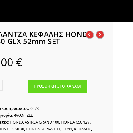
ΛΑΝΤΖΑ ΚΕΦΑΛΗΣ HONDA
50 GLX 52mm SET
,00
€
ΝΤΖΑ
ΠΡΟΣΘΉΚΗ ΣΤΟ ΚΑΛΆΘΙ
ΑΛΗΣ
NDA
ικός προϊόντος:
0078
ηγορία:
ΦΛΑΝΤΖΕΣ
mm
έτες:
HONDA ASTREA GRAND 100
,
HONDA C50 12V
,
DA GLX 50 90
,
HONDA SUPRA 100
,
LIFAN
,
ΚΕΦΑΛΗΣ
,