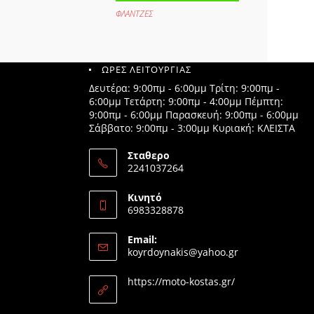
ΦΛΑΝΤΖΕΣ
ΩΡΕΣ ΛΕΙΤΟΥΡΓΙΑΣ
Δευτέρα: 9:00πμ - 6:00μμ Τρίτη: 9:00πμ -
6:00μμ Τετάρτη: 9:00πμ - 4:00μμ Πέμπτη:
9:00πμ - 6:00μμ Παρασκευή: 9:00πμ - 6:00μμ
Σάββατο: 9:00πμ - 3:00μμ Κυριακή: ΚΛΕΙΣΤΑ
Σταθερο
2241037264
Opens
in
Κινητό
your
6983328878
application
Opens
in
Email:
your
Opens
koyrdoynakis@yahoo.gr
application
in
your
https://moto-kostas.gr/
application