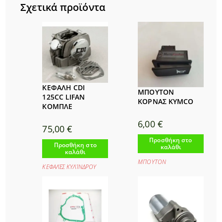
Σχετικά προϊόντα
ΚΕΦΑΛΗ CDI
ΜΠΟΥΤΟΝ
125CC LIFAN
ΚΟΡΝΑΣ KYMCO
ΚΟΜΠΛΕ
6,00
€
75,00
€
Προσθήκη στο
Προσθήκη στο
καλάθι
καλάθι
ΜΠΟΥΤΟΝ
ΚΕΦΑΛΈΣ ΚΥΛΊΝΔΡΟΥ