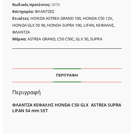
C50
Κωδικός προϊόντος:
0076
GLX
Κατηγορία:
ΦΛΑΝΤΖΕΣ
54mm
Ετικέτες:
HONDA ASTREA GRAND 100
,
HONDA C50 12V
,
SET
HONDA GLX 50 90
,
HONDA SUPRA 100
,
LIFAN
,
ΚΕΦΑΛΗΣ
,
ποσότητα
ΦΛΑΝΤΖΑ
Μάρκα:
ASTREA GRAND
,
C50 C50C
,
GLX 50
,
SUPRA
ΠΕΡΙΓΡΑΦΉ
Περιγραφή
ΦΛΑΝΤΖΑ ΚΕΦΑΛΗΣ HONDA C50 GLX ASTREA SUPRA
LIFAN 54 mm SET