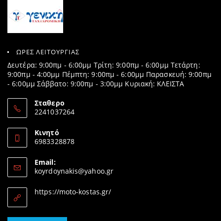
ΩΡΕΣ ΛΕΙΤΟΥΡΓΙΑΣ
Δευτέρα: 9:00πμ - 6:00μμ Τρίτη: 9:00πμ - 6:00μμ Τετάρτη:
9:00πμ - 4:00μμ Πέμπτη: 9:00πμ - 6:00μμ Παρασκευή: 9:00πμ
- 6:00μμ Σάββατο: 9:00πμ - 3:00μμ Κυριακή: ΚΛΕΙΣΤΑ
Σταθερο
2241037264
Opens
in
Κινητό
your
6983328878
application
Opens
in
Email:
your
Opens
koyrdoynakis@yahoo.gr
application
in
your
https://moto-kostas.gr/
application