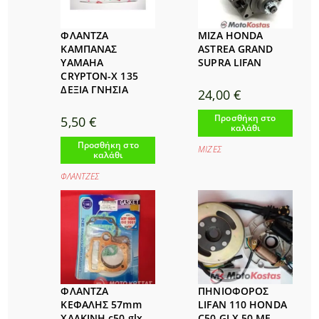
ΦΛΑΝΤΖΑ
ΜΙΖΑ HONDA
ΚΑΜΠΑΝΑΣ
ASTREA GRAND
YAMAHA
SUPRA LIFAN
CRYPTON-X 135
ΔΕΞΙΑ ΓΝΗΣΙΑ
24,00
€
Προσθήκη στο
5,50
€
καλάθι
Προσθήκη στο
ΜΙΖΕΣ
καλάθι
ΦΛΑΝΤΖΕΣ
ΦΛΑΝΤΖΑ
ΠΗΝΙΟΦΟΡΟΣ
ΚΕΦΑΛΗΣ 57mm
LIFAN 110 HONDA
ΧΑΛΚΙΝΗ c50 glx
C50 GLX 50 ΜΕ