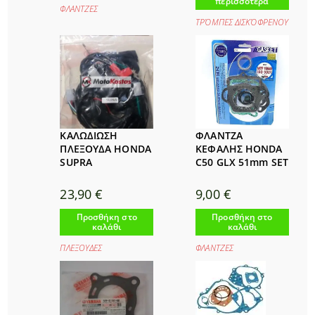
περισσότερα
ΦΛΑΝΤΖΕΣ
ΤΡΌΜΠΕΣ ΔΙΣΚΌΦΡΕΝΟΥ
ΚΑΛΩΔΙΩΣΗ
ΦΛΑΝΤΖΑ
ΠΛΕΞΟΥΔΑ HONDA
ΚΕΦΑΛΗΣ HONDA
SUPRA
C50 GLX 51mm SET
23,90
€
9,00
€
Προσθήκη στο
Προσθήκη στο
καλάθι
καλάθι
ΠΛΕΞΟΥΔΕΣ
ΦΛΑΝΤΖΕΣ