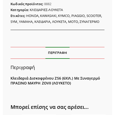
ΣΥΝΑΓΕΡΜΟ
Κωδικός προϊόντος:
8882
ZOVII
Κατηγορία:
ΚΛΕΙΔΑΡΙΕΣ-ΛΟΥΚΕΤΑ
ποσότητα
Ετικέτες:
HONDA
,
KAWASAKI
,
KYMCO
,
PIAGGIO
,
SCOOTER
,
SYM
,
YAMAHA
,
ΚΛΕΙΔΑΡΙΑ
,
ΛΟΥΚΕΤΑ
,
ΜΟΤΟ
,
ΣΥΝΑΓΕΡΜΟ
ΠΕΡΙΓΡΑΦΉ
Περιγραφή
Κλειδαριά Δισκοφρένου ZS6 (6ΧΙΛ.) Με Συναγερμό
ΠΡΑΣΙΝΟ ΜΑΥΡΗ ZOVII (ΛΟΥΚΕΤΟ)
Μπορεί επίσης να σας αρέσει…