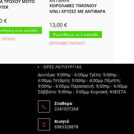
ΙΑ ΤΡΩΧΟΥ MOTO
ΧΕΙΡΟΛΑΒΕΣ ΤΙΜΟΝΙΟΥ
OTER
XINLI ΧΡΥΣΕΣ ΜΕ ΑΝΤΙΒΑΡΑ
00
€
13,00
€
σθήκη στο καλάθι
Προσθήκη στο καλάθι
ΕΣ ΤΡΟΧΩΝ
ΧΕΙΡΟΛΑΒΕΣ ΤΙΜΟΝΙΟΥ
ΩΡΕΣ ΛΕΙΤΟΥΡΓΙΑΣ
Δευτέρα: 9:00πμ - 6:00μμ Τρίτη: 9:00πμ -
6:00μμ Τετάρτη: 9:00πμ - 4:00μμ Πέμπτη:
9:00πμ - 6:00μμ Παρασκευή: 9:00πμ - 6:00μμ
Σάββατο: 9:00πμ - 3:00μμ Κυριακή: ΚΛΕΙΣΤΑ
Σταθερο
2241037264
Opens
in
Κινητό
your
6983328878
application
Opens