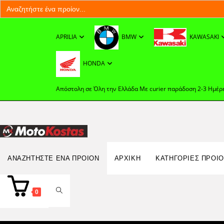
Search
for:
Skip
to
APRILIA
BMW
KAWASAKI
content
HONDA
Απόστολη σε Όλη την Ελλάδα Με curier παράδοση 2-3 Ημέρ
Search
ΑΝΑΖΗΤΉΣΤΕ ΈΝΑ ΠΡΟΊΟΝ
ΑΡΧΙΚΉ
ΚΑΤΗΓΟΡΙΕΣ ΠΡΟΙ
for:
TOGGLE
0