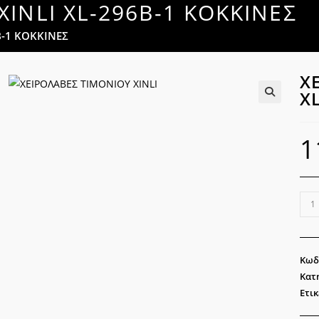
INLI XL-296B-1 ΚΟΚΚΙΝΕΣ
B-1 ΚΟΚΚΙΝΕΣ
Χ
X
🔍
1
ΧΕΙ
ΤΙΜ
XINL
XL-
Κωδ
296
Κατ
1
Ετικ
ΚΟΚ