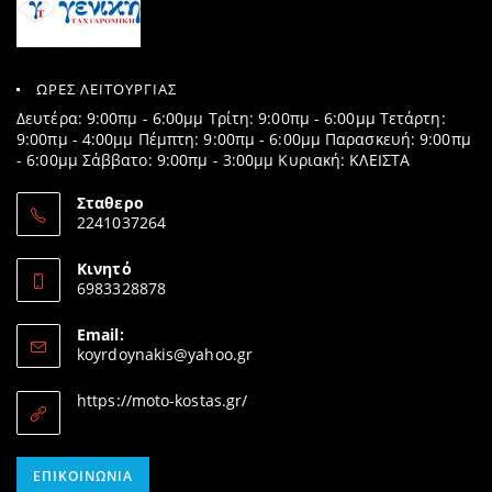
ΩΡΕΣ ΛΕΙΤΟΥΡΓΙΑΣ
Δευτέρα: 9:00πμ - 6:00μμ Τρίτη: 9:00πμ - 6:00μμ Τετάρτη:
9:00πμ - 4:00μμ Πέμπτη: 9:00πμ - 6:00μμ Παρασκευή: 9:00πμ
- 6:00μμ Σάββατο: 9:00πμ - 3:00μμ Κυριακή: ΚΛΕΙΣΤΑ
Σταθερο
2241037264
Opens
in
Κινητό
your
6983328878
application
Opens
in
Email:
your
Opens
koyrdoynakis@yahoo.gr
application
in
your
https://moto-kostas.gr/
application
Opens
ΕΠΙΚΟΙΝΩΝΊΑ
in