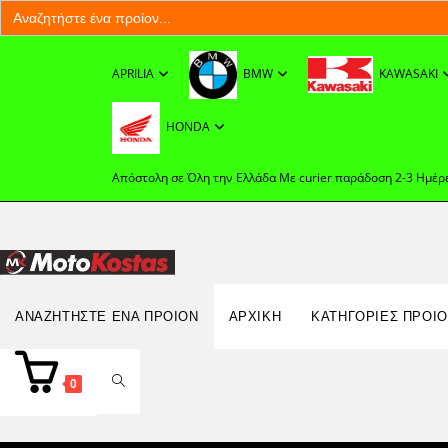
Search
for:
Skip
to
APRILIA
BMW
KAWASAKI
content
HONDA
Απόστολη σε Όλη την Ελλάδα Με curier παράδοση 2-3 Ημέρ
Search
ΑΝΑΖΗΤΉΣΤΕ ΈΝΑ ΠΡΟΊΟΝ
ΑΡΧΙΚΉ
ΚΑΤΗΓΟΡΙΕΣ ΠΡΟΙ
for:
TOGGLE
0