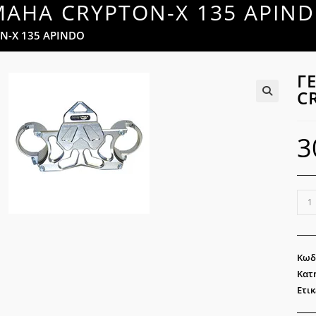
MAHA CRYPTON-X 135 APIN
N-X 135 APINDO
Γ
C
🔍
3
ΓΕΦ
ΠΙΡ
YA
CRY
Κωδ
X
Κατ
135
Ετικ
API