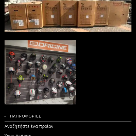
ΠΛΗΡΟΦΟΡΙΕΣ
Search
Αναζητήστε ένα προίον
for:
Όροι Χρήσης