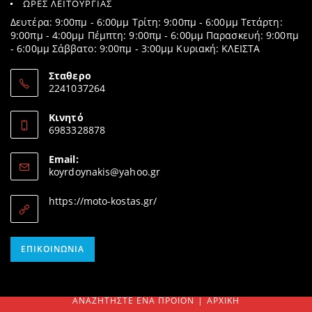
ΩΡΕΣ ΛΕΙΤΟΥΡΓΙΑΣ
Δευτέρα: 9:00πμ - 6:00μμ Τρίτη: 9:00πμ - 6:00μμ Τετάρτη:
9:00πμ - 4:00μμ Πέμπτη: 9:00πμ - 6:00μμ Παρασκευή: 9:00πμ
- 6:00μμ Σάββατο: 9:00πμ - 3:00μμ Κυριακή: ΚΛΕΙΣΤΑ
Σταθερο
2241037264
Opens
in
Κινητό
your
6983328878
application
Opens
in
Email:
your
Opens
koyrdoynakis@yahoo.gr
application
in
your
https://moto-kostas.gr/
application
Opens
ΕΠΙΚΟΙΝΩΝΊΑ
in
your
application
ΑΝΑΖΗΤΉΣΤΕ ΈΝΑ ΠΡΟΊΟΝ
ΑΡΧΙΚΉ
SEARCH
FOR: