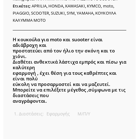
ποσότητα
Ετικέτες:
APRILIA
,
HONDA
,
KAWASAKI
,
KYMCO
,
moto
,
PIAGGIO
,
SCOOTER
,
SUZUKI
,
SYM
,
YAMAHA
,
ΚΟΥΚΟΥΛΑ
ΚΑΛΥΜΜΑ MOTO
Η κoυκούλα για moto και suooter είναι
αδιάβροχη και
προστατεύει από τον ήλιο την σκόνη και το
χιόνι.
Διαθέτει ανθεκτικά λάστιχα εμπρός και πίσω για
καλύτερη
εφαρμογή , έχει θέση για τους καθρέπτες και
είναι πολύ
εύκολη να προσαρμοστεί και να μαζευτεί.
Μπορείτε να επιλέξετε μέγεθος ,σύμφωνα με τις
διαστάσεις που
αναγράφονται.
Διαστάσεις: Εφαρμογής Μ/Π/Υ